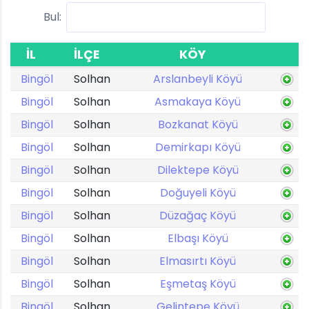
Bul:
İL
İLÇE
KÖY
Bingöl
Solhan
Arslanbeyli Köyü
Bingöl
Solhan
Asmakaya Köyü
Bingöl
Solhan
Bozkanat Köyü
Bingöl
Solhan
Demirkapı Köyü
Bingöl
Solhan
Dilektepe Köyü
Bingöl
Solhan
Doğuyeli Köyü
Bingöl
Solhan
Düzağaç Köyü
Bingöl
Solhan
Elbaşı Köyü
Bingöl
Solhan
Elmasırtı Köyü
Bingöl
Solhan
Eşmetaş Köyü
Bingöl
Solhan
Gelintepe Köyü