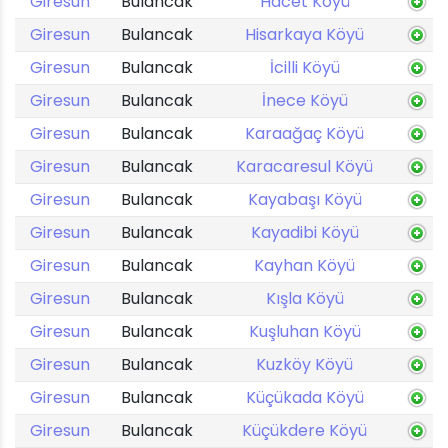
Giresun
Bulancak
Hacet Köyü
Giresun
Bulancak
Hisarkaya Köyü
Giresun
Bulancak
İcilli Köyü
Giresun
Bulancak
İnece Köyü
Giresun
Bulancak
Karaağaç Köyü
Giresun
Bulancak
Karacaresul Köyü
Giresun
Bulancak
Kayabaşı Köyü
Giresun
Bulancak
Kayadibi Köyü
Giresun
Bulancak
Kayhan Köyü
Giresun
Bulancak
Kışla Köyü
Giresun
Bulancak
Kuşluhan Köyü
Giresun
Bulancak
Kuzköy Köyü
Giresun
Bulancak
Küçükada Köyü
Giresun
Bulancak
Küçükdere Köyü