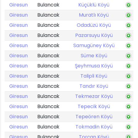
Giresun
Bulancak
Küçüklü Köyü
Giresun
Bulancak
Muratlı Köyü
Giresun
Bulancak
Odadüzü Köyü
Giresun
Bulancak
Pazarsuyu Köyü
Giresun
Bulancak
Samugüney Köyü
Giresun
Bulancak
Süme Köyü
Giresun
Bulancak
Şeyhmusa Köyü
Giresun
Bulancak
Talipli Köyü
Giresun
Bulancak
Tandır Köyü
Giresun
Bulancak
Tekmezar Köyü
Giresun
Bulancak
Tepecik Köyü
Giresun
Bulancak
Tepeören Köyü
Giresun
Bulancak
Tokmadin Köyü
Giresun
Bulancak
Torçan Köyü