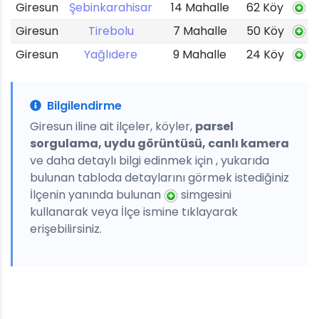
Giresun
Şebinkarahisar
14 Mahalle
62 Köy
Giresun
Tirebolu
7 Mahalle
50 Köy
Giresun
Yağlıdere
9 Mahalle
24 Köy
Bilgilendirme
Giresun iline ait ilçeler, köyler,
parsel
sorgulama, uydu görüntüsü, canlı kamera
ve daha detaylı bilgi edinmek için , yukarıda
bulunan tabloda detaylarını görmek istediğiniz
İlçenin yanında bulunan
simgesini
kullanarak veya İlçe ismine tıklayarak
erişebilirsiniz.