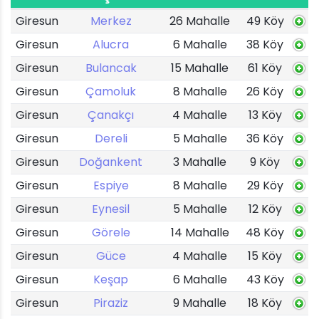
Giresun
Merkez
26 Mahalle
49 Köy
Giresun
Alucra
6 Mahalle
38 Köy
Giresun
Bulancak
15 Mahalle
61 Köy
Giresun
Çamoluk
8 Mahalle
26 Köy
Giresun
Çanakçı
4 Mahalle
13 Köy
Giresun
Dereli
5 Mahalle
36 Köy
Giresun
Doğankent
3 Mahalle
9 Köy
Giresun
Espiye
8 Mahalle
29 Köy
Giresun
Eynesil
5 Mahalle
12 Köy
Giresun
Görele
14 Mahalle
48 Köy
Giresun
Güce
4 Mahalle
15 Köy
Giresun
Keşap
6 Mahalle
43 Köy
Giresun
Piraziz
9 Mahalle
18 Köy