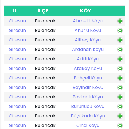
İL
İLÇE
KÖY
Giresun
Bulancak
Ahmetli Köyü
Giresun
Bulancak
Ahurlu Köyü
Giresun
Bulancak
Alibey Köyü
Giresun
Bulancak
Ardahan Köyü
Giresun
Bulancak
Arifli Köyü
Giresun
Bulancak
Ataköy Köyü
Giresun
Bulancak
Bahçeli Köyü
Giresun
Bulancak
Bayındır Köyü
Giresun
Bulancak
Bostanlı Köyü
Giresun
Bulancak
Burunucu Köyü
Giresun
Bulancak
Büyükada Köyü
Giresun
Bulancak
Cindi Köyü