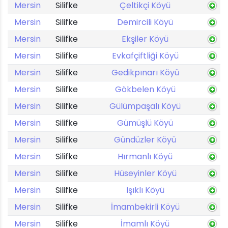
Mersin
Silifke
Çeltikçi Köyü
Mersin
Silifke
Demircili Köyü
Mersin
Silifke
Ekşiler Köyü
Mersin
Silifke
Evkafçiftliği Köyü
Mersin
Silifke
Gedikpınarı Köyü
Mersin
Silifke
Gökbelen Köyü
Mersin
Silifke
Gülümpaşalı Köyü
Mersin
Silifke
Gümüşlü Köyü
Mersin
Silifke
Gündüzler Köyü
Mersin
Silifke
Hırmanlı Köyü
Mersin
Silifke
Hüseyinler Köyü
Mersin
Silifke
Işıklı Köyü
Mersin
Silifke
İmambekirli Köyü
Mersin
Silifke
İmamlı Köyü