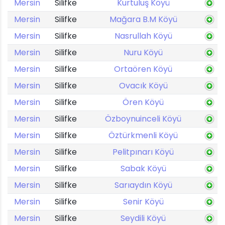
Mersin
Silifke
Kurtuluş Köyü
Mersin
Silifke
Mağara B.M Köyü
Mersin
Silifke
Nasrullah Köyü
Mersin
Silifke
Nuru Köyü
Mersin
Silifke
Ortaören Köyü
Mersin
Silifke
Ovacık Köyü
Mersin
Silifke
Ören Köyü
Mersin
Silifke
Özboynuinceli Köyü
Mersin
Silifke
Öztürkmenli Köyü
Mersin
Silifke
Pelitpınarı Köyü
Mersin
Silifke
Sabak Köyü
Mersin
Silifke
Sarıaydın Köyü
Mersin
Silifke
Senir Köyü
Mersin
Silifke
Seydili Köyü