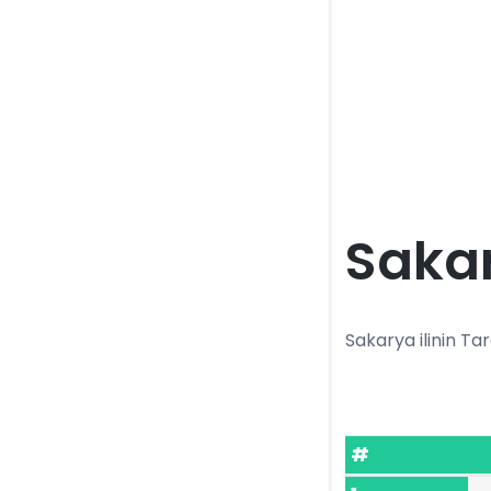
Sakar
Sakarya ilinin Tara
#