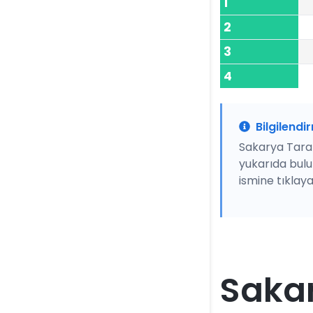
1
2
3
4
Bilgilendi
Sakarya Tarak
yukarıda bul
ismine tıklayar
Sakar