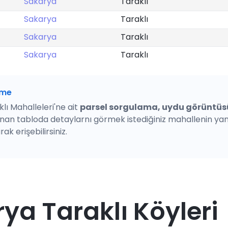
Sakarya
Taraklı
Sakarya
Taraklı
Sakarya
Taraklı
Sakarya
Taraklı
rme
lı Mahalleleri'ne ait
parsel sorgulama, uydu görüntüs
unan tabloda detaylarnı görmek istediğiniz mahallenin y
ak erişebilirsiniz.
ya Taraklı Köyleri