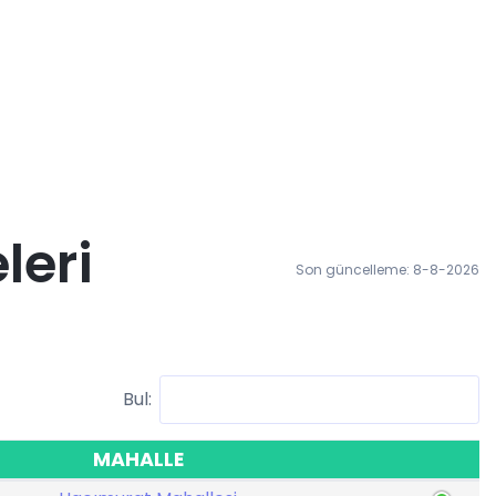
leri
Son güncelleme: 8-8-2026
Bul:
MAHALLE