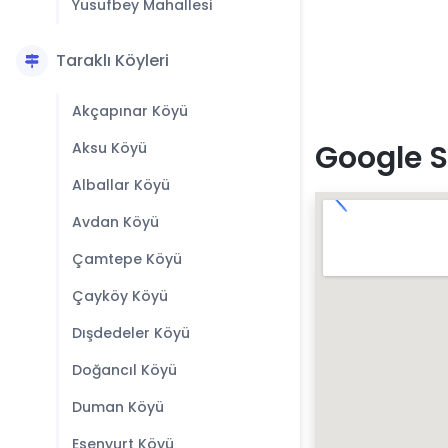
Yusufbey Mahallesi
Taraklı Köyleri
Akçapınar Köyü
Google S
Aksu Köyü
Alballar Köyü
Avdan Köyü
Çamtepe Köyü
Çayköy Köyü
Dışdedeler Köyü
Doğancıl Köyü
Duman Köyü
Esenyurt Köyü