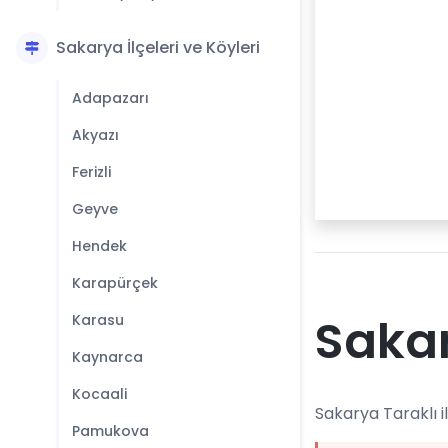
Sakarya İlçeleri ve Köyleri
Adapazarı
Akyazı
Ferizli
Geyve
Hendek
Karapürçek
Sakar
Karasu
Kaynarca
Kocaali
Sakarya Taraklı i
Pamukova