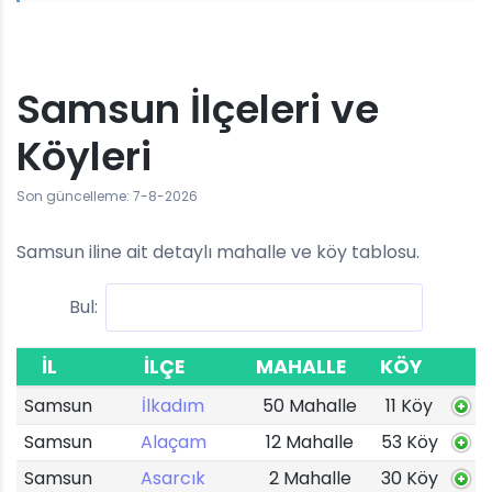
Samsun İlçeleri ve
Köyleri
Son güncelleme: 7-8-2026
Samsun iline ait detaylı mahalle ve köy tablosu.
Bul:
İL
İLÇE
MAHALLE
KÖY
Samsun
İlkadım
50 Mahalle
11 Köy
Samsun
Alaçam
12 Mahalle
53 Köy
Samsun
Asarcık
2 Mahalle
30 Köy