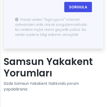
SORGULA
Parsel verileri "tkgm.gov.tr" internet
adresinden anlık olarak sorgulanmaktadır.
Bu verilerin hiçbir resmi geçerlilii yoktur. Bu
veriler sadece bilgi edinme amaçlıdır.
Samsun Yakakent
Yorumları
Sizde Samsun Yakakent hakkında yorum
yapabilirsiniz.