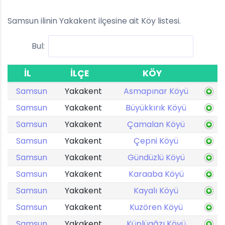
Samsun ilinin Yakakent ilçesine ait Köy listesi.
Bul:
İL
İLÇE
KÖY
Samsun
Yakakent
Asmapınar Köyü
Samsun
Yakakent
Büyükkırık Köyü
Samsun
Yakakent
Çamalan Köyü
Samsun
Yakakent
Çepni Köyü
Samsun
Yakakent
Gündüzlü Köyü
Samsun
Yakakent
Karaaba Köyü
Samsun
Yakakent
Kayalı Köyü
Samsun
Yakakent
Kuzören Köyü
Samsun
Yakakent
Küplüağzı Köyü