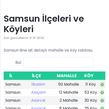
Samsun İlçeleri ve
Köyleri
Son güncelleme: 8-8-2026
Samsun iline ait detaylı mahalle ve köy tablosu.
Bul:
İL
İLÇE
MAHALLE
KÖY
Samsun
İlkadım
50 Mahalle
11 Köy
Samsun
Alaçam
12 Mahalle
53 Köy
Samsun
Asarcık
2 Mahalle
30 Köy
Samsun
Ayvacık
8 Mahalle
35 Köy