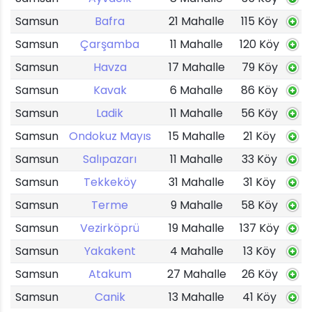
Samsun
Bafra
21 Mahalle
115 Köy
Samsun
Çarşamba
11 Mahalle
120 Köy
Samsun
Havza
17 Mahalle
79 Köy
Samsun
Kavak
6 Mahalle
86 Köy
Samsun
Ladik
11 Mahalle
56 Köy
Samsun
Ondokuz Mayıs
15 Mahalle
21 Köy
Samsun
Salıpazarı
11 Mahalle
33 Köy
Samsun
Tekkeköy
31 Mahalle
31 Köy
Samsun
Terme
9 Mahalle
58 Köy
Samsun
Vezirköprü
19 Mahalle
137 Köy
Samsun
Yakakent
4 Mahalle
13 Köy
Samsun
Atakum
27 Mahalle
26 Köy
Samsun
Canik
13 Mahalle
41 Köy