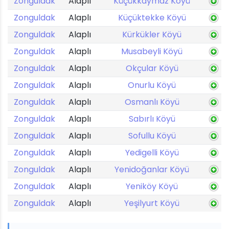
Zonguldak
Alaplı
Küçükkaymaz Köyü
Zonguldak
Alaplı
Küçüktekke Köyü
Zonguldak
Alaplı
Kürkükler Köyü
Zonguldak
Alaplı
Musabeyli Köyü
Zonguldak
Alaplı
Okçular Köyü
Zonguldak
Alaplı
Onurlu Köyü
Zonguldak
Alaplı
Osmanlı Köyü
Zonguldak
Alaplı
Sabırlı Köyü
Zonguldak
Alaplı
Sofullu Köyü
Zonguldak
Alaplı
Yedigelli Köyü
Zonguldak
Alaplı
Yenidoğanlar Köyü
Zonguldak
Alaplı
Yeniköy Köyü
Zonguldak
Alaplı
Yeşilyurt Köyü