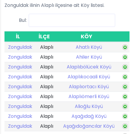
Zonguldak ilinin Alaplı ilçesine ait Köy listesi.
Bul:
İL
İLÇE
KÖY
Zonguldak
Alaplı
Ahatlı Köyü
Zonguldak
Alaplı
Ahiler Köyü
Zonguldak
Alaplı
Alaplıbölücek Köyü
Zonguldak
Alaplı
Alaplıkocaali Köyü
Zonguldak
Alaplı
Alaplıortacı Köyü
Zonguldak
Alaplı
Alaplıömerli Köyü
Zonguldak
Alaplı
Alioğlu Köyü
Zonguldak
Alaplı
Aşağıdağ Köyü
Zonguldak
Alaplı
Aşağıdoğancılar Köyü