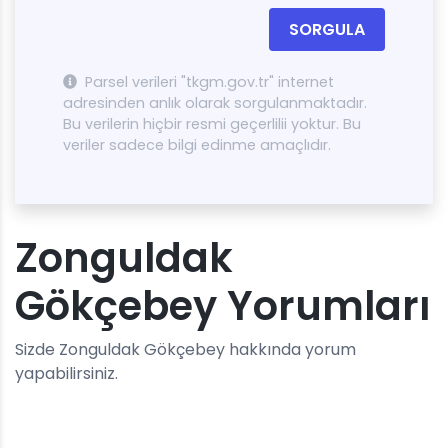
SORGULA
Parsel verileri "tkgm.gov.tr" internet
adresinden anlık olarak sorgulanmaktadır.
Bu verilerin hiçbir resmi geçerlilii yoktur. Bu
veriler sadece bilgi edinme amaçlıdır.
Zonguldak
Gökçebey Yorumları
Sizde Zonguldak Gökçebey hakkında yorum
yapabilirsiniz.