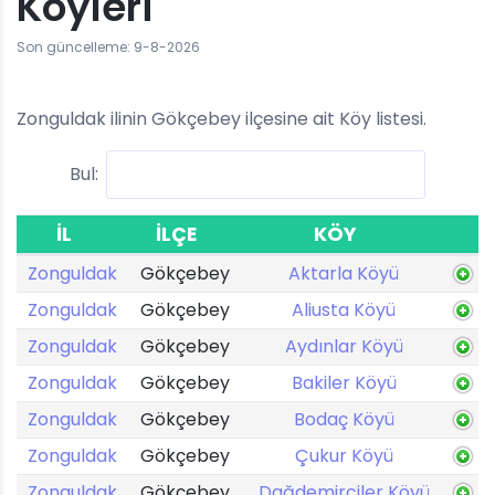
Köyleri
Son güncelleme: 9-8-2026
Zonguldak ilinin Gökçebey ilçesine ait Köy listesi.
Bul:
İL
İLÇE
KÖY
Zonguldak
Gökçebey
Aktarla Köyü
Zonguldak
Gökçebey
Aliusta Köyü
Zonguldak
Gökçebey
Aydınlar Köyü
Zonguldak
Gökçebey
Bakiler Köyü
Zonguldak
Gökçebey
Bodaç Köyü
Zonguldak
Gökçebey
Çukur Köyü
Zonguldak
Gökçebey
Dağdemirciler Köyü