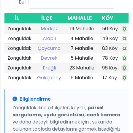
Bul:
İL
İLÇE
MAHALLE
KÖY
Zonguldak
Merkez
19 Mahalle
50 Köy
Zonguldak
Alaplı
4 Mahalle
49 Köy
Zonguldak
Çaycuma
7 Mahalle
83 Köy
Zonguldak
Devrek
5 Mahalle
78 Köy
Zonguldak
Ereğli
23 Mahalle
96 Köy
Zonguldak
Gökçebey
6 Mahalle
17 Köy
Bilgilendirme
Zonguldak iline ait ilçeler, köyler,
parsel
sorgulama, uydu görüntüsü, canlı kamera
ve daha detaylı bilgi edinmek için , yukarıda
bulunan tabloda detaylarını görmek istediğiniz