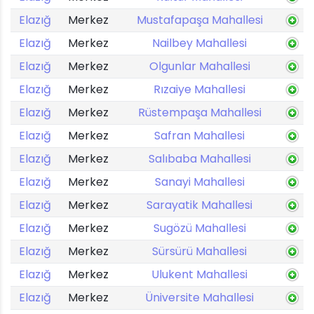
Elazığ
Merkez
Mustafapaşa Mahallesi
Elazığ
Merkez
Nailbey Mahallesi
Elazığ
Merkez
Olgunlar Mahallesi
Elazığ
Merkez
Rızaiye Mahallesi
Elazığ
Merkez
Rüstempaşa Mahallesi
Elazığ
Merkez
Safran Mahallesi
Elazığ
Merkez
Salıbaba Mahallesi
Elazığ
Merkez
Sanayi Mahallesi
Elazığ
Merkez
Sarayatik Mahallesi
Elazığ
Merkez
Sugözü Mahallesi
Elazığ
Merkez
Sürsürü Mahallesi
Elazığ
Merkez
Ulukent Mahallesi
Elazığ
Merkez
Üniversite Mahallesi