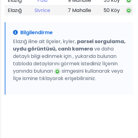
Elazığ
Palu
9 Mahalle
35 Köy
Elazığ
Sivrice
7 Mahalle
50 Köy
Bilgilendirme
Elazığ iline ait ilçeler, kyler,
parsel sorgulama,
uydu görüntüsü, canlı kamera
ve daha
detaylı bilgi edinmek için , yukarıda bulunan
tabloda detaylarını görmek istediiniz İlçenin
yanında bulunan
simgesini kullanarak veya
İlçe ismine tıklayarak erişebilirsiniz.