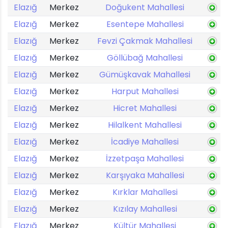
Elazığ
Merkez
Doğukent Mahallesi
Elazığ
Merkez
Esentepe Mahallesi
Elazığ
Merkez
Fevzi Çakmak Mahallesi
Elazığ
Merkez
Göllübağ Mahallesi
Elazığ
Merkez
Gümüşkavak Mahallesi
Elazığ
Merkez
Harput Mahallesi
Elazığ
Merkez
Hicret Mahallesi
Elazığ
Merkez
Hilalkent Mahallesi
Elazığ
Merkez
İcadiye Mahallesi
Elazığ
Merkez
İzzetpaşa Mahallesi
Elazığ
Merkez
Karşıyaka Mahallesi
Elazığ
Merkez
Kırklar Mahallesi
Elazığ
Merkez
Kızılay Mahallesi
Elazığ
Merkez
Kültür Mahallesi