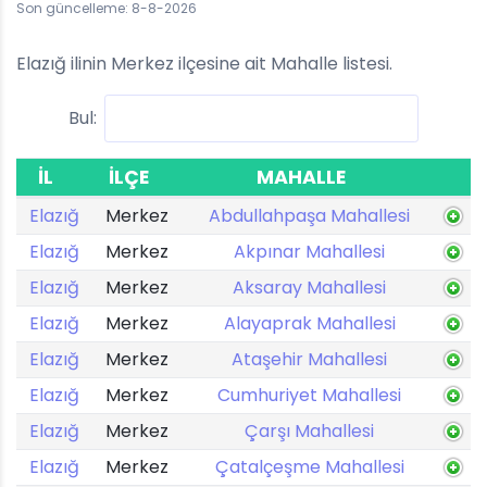
Son güncelleme: 8-8-2026
Elazığ ilinin Merkez ilçesine ait Mahalle listesi.
Bul:
İL
İLÇE
MAHALLE
Elazığ
Merkez
Abdullahpaşa Mahallesi
Elazığ
Merkez
Akpınar Mahallesi
Elazığ
Merkez
Aksaray Mahallesi
Elazığ
Merkez
Alayaprak Mahallesi
Elazığ
Merkez
Ataşehir Mahallesi
Elazığ
Merkez
Cumhuriyet Mahallesi
Elazığ
Merkez
Çarşı Mahallesi
Elazığ
Merkez
Çatalçeşme Mahallesi