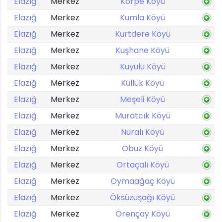
Elazığ
Merkez
Körpe Köyü
Elazığ
Merkez
Kumla Köyü
Elazığ
Merkez
Kurtdere Köyü
Elazığ
Merkez
Kuşhane Köyü
Elazığ
Merkez
Kuyulu Köyü
Elazığ
Merkez
Küllük Köyü
Elazığ
Merkez
Meşeli Köyü
Elazığ
Merkez
Muratcık Köyü
Elazığ
Merkez
Nuralı Köyü
Elazığ
Merkez
Obuz Köyü
Elazığ
Merkez
Ortaçalı Köyü
Elazığ
Merkez
Oymaağaç Köyü
Elazığ
Merkez
Öksüzuşağı Köyü
Elazığ
Merkez
Örençay Köyü