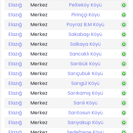
Elazığ
Merkez
Pelteköy Köyü
Elazığ
Merkez
Pirinççi Köyü
Elazığ
Merkez
Poyraz B.M Köyü
Elazığ
Merkez
Sakabaşı Köyü
Elazığ
Merkez
Salkaya Köyü
Elazığ
Merkez
Sancaklı Köyü
Elazığ
Merkez
Sarıbük Köyü
Elazığ
Merkez
Sarıçubuk Köyü
Elazığ
Merkez
Sarıgül Köyü
Elazığ
Merkez
Sarıkamış Köyü
Elazığ
Merkez
Sarılı Köyü
Elazığ
Merkez
Sarıtosun Köyü
Elazığ
Merkez
Sarıyakup Köyü
Elazığ
Merkez
Sedeftepe Köyü