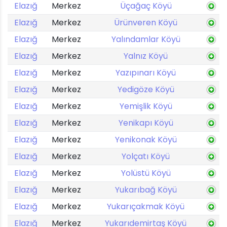
Elazığ
Merkez
Üçağaç Köyü
Elazığ
Merkez
Ürünveren Köyü
Elazığ
Merkez
Yalındamlar Köyü
Elazığ
Merkez
Yalnız Köyü
Elazığ
Merkez
Yazıpınarı Köyü
Elazığ
Merkez
Yedigöze Köyü
Elazığ
Merkez
Yemişlik Köyü
Elazığ
Merkez
Yenikapı Köyü
Elazığ
Merkez
Yenikonak Köyü
Elazığ
Merkez
Yolçatı Köyü
Elazığ
Merkez
Yolüstü Köyü
Elazığ
Merkez
Yukarıbağ Köyü
Elazığ
Merkez
Yukarıçakmak Köyü
Elazığ
Merkez
Yukarıdemirtaş Köyü