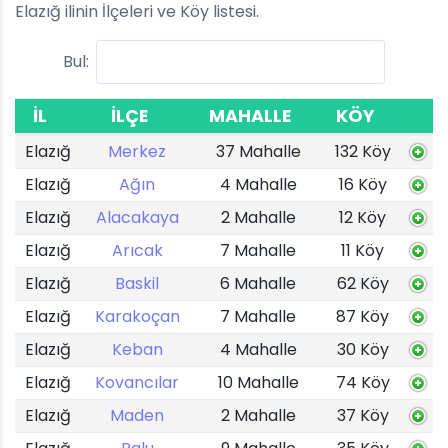
Elazığ ilinin İlçeleri ve Köy listesi.
Bul:
İL
İLÇE
MAHALLE
KÖY
Elazığ
Merkez
37 Mahalle
132 Köy
Elazığ
Ağın
4 Mahalle
16 Köy
Elazığ
Alacakaya
2 Mahalle
12 Köy
Elazığ
Arıcak
7 Mahalle
11 Köy
Elazığ
Baskil
6 Mahalle
62 Köy
Elazığ
Karakoçan
7 Mahalle
87 Köy
Elazığ
Keban
4 Mahalle
30 Köy
Elazığ
Kovancılar
10 Mahalle
74 Köy
Elazığ
Maden
2 Mahalle
37 Köy