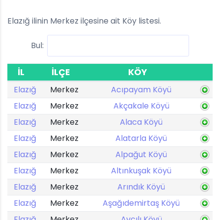
Elazığ ilinin Merkez ilçesine ait Köy listesi.
Bul:
İL
İLÇE
KÖY
Elazığ
Merkez
Acıpayam Köyü
Elazığ
Merkez
Akçakale Köyü
Elazığ
Merkez
Alaca Köyü
Elazığ
Merkez
Alatarla Köyü
Elazığ
Merkez
Alpağut Köyü
Elazığ
Merkez
Altınkuşak Köyü
Elazığ
Merkez
Arındık Köyü
Elazığ
Merkez
Aşağıdemirtaş Köyü
Elazığ
Merkez
Avcılı Köyü