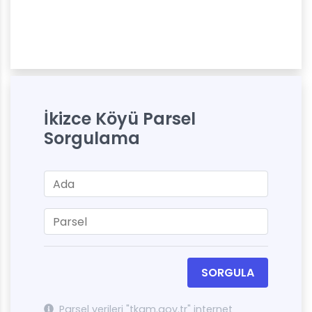
İkizce Köyü Parsel
Sorgulama
SORGULA
Parsel verileri "tkgm.gov.tr" internet