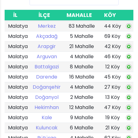
İL
İLÇE
MAHALLE
KÖY
Malatya
Merkez
83 Mahalle
44 Köy
Malatya
Akçadağ
5 Mahalle
69 Köy
Malatya
Arapgir
21 Mahalle
42 Köy
Malatya
Arguvan
4 Mahalle
46 Köy
Malatya
Battalgazi
8 Mahalle
12 Köy
Malatya
Darende
16 Mahalle
45 Köy
Malatya
Doğanşehir
4 Mahalle
27 Köy
Malatya
Doğanyol
2 Mahalle
13 Köy
Malatya
Hekimhan
12 Mahalle
47 Köy
Malatya
Kale
9 Mahalle
19 Köy
Malatya
Kuluncak
6 Mahalle
21 Köy
Malatya
Pütürge
4 Mahalle
62 Köy