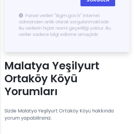
Parsel verileri "tkgm.gov.tr" internet
adresinden anlık olarak sorgulanmaktadır.
Bu verilerin hiçbir resmi geçerliliği yoktur. Bu
veriler sadece bilgi edinme amaçlıdır.
Malatya Yeşilyurt
Ortaköy Köyü
Yorumları
Sizde Malatya Yeşilyurt Ortaköy Köyü hakkında
yorum yapabilirsiniz.