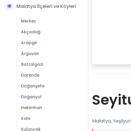
Malatya İlçeleri ve Köyleri
Merkez
Akçadağ
Arapgir
Arguvan
Battalgazi
Darende
Doğanşehir
Seyit
Doğanyol
Hekimhan
Kale
Malatya, Yeşilyurt
Kuluncak