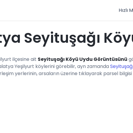
Hızlı
ya Seyituşağı Kö
ilyurt ilçesine ait
Seyituşağı Köyü Uydu Görüntüsünü
gö
latya Yeşilyurt köylerini görebilir, ayn zamanda
Seyituşağ
eşim yerlerinin, arsaların üzerine tıklayarak parsel bilgisi 