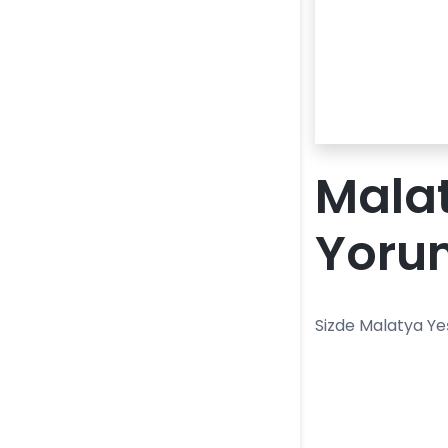
Malat
Yoru
Sizde Malatya Yeş