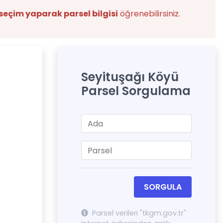
seçim yaparak parsel bilgisi
öğrenebilirsiniz.
Seyituşağı Köyü
Parsel Sorgulama
SORGULA
Parsel verileri "tkgm.gov.tr"