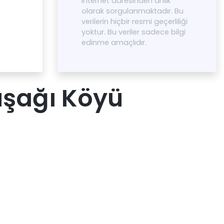
internet adresinden anlık
olarak sorgulanmaktadır. Bu
verilerin hiçbir resmi geçerliliği
yoktur. Bu veriler sadece bilgi
edinme amaçlıdır.
uşağı Köyü