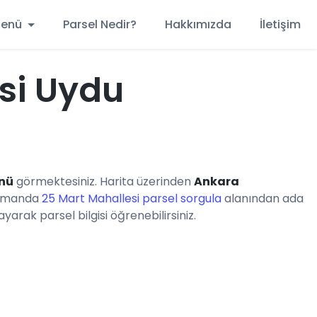
 Menü
Parsel Nedir?
Hakkımızda
İletişim
si Uydu
ünü
görmektesiniz. Harita üzerinden
Ankara
 zamanda
25 Mart Mahallesi parsel sorgula
alanından ada
yarak parsel bilgisi öğrenebilirsiniz.