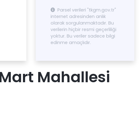
Parsel verileri "tkgm.gov.tr"
internet adresinden anlık
olarak sorgulanmaktadır. Bu
verilerin hiçbir resmi geçerliliği
yoktur. Bu veriler sadece bilgi
edinme amaçlıdır.
Mart Mahallesi