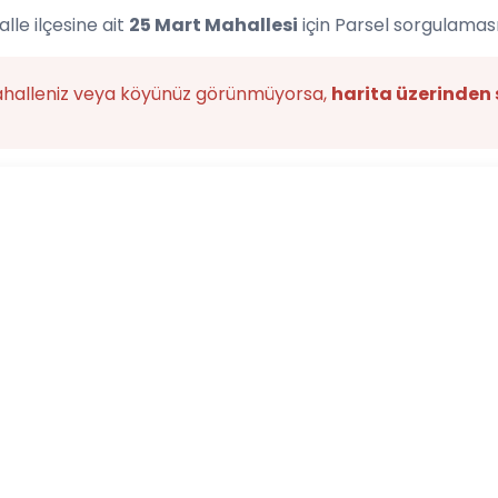
le ilçesine ait
25 Mart Mahallesi
için Parsel sorgulaması
ahalleniz veya köyünüz görünmüyorsa,
harita üzerinden 