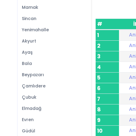
Mamak
Sincan
#
İ
Yenimahalle
An
1
Akyurt
An
2
Ayaş
An
3
Bala
An
4
Beypazarı
An
5
Çamlıdere
An
6
Çubuk
An
7
Elmadağ
An
8
An
Evren
9
An
10
Güdül