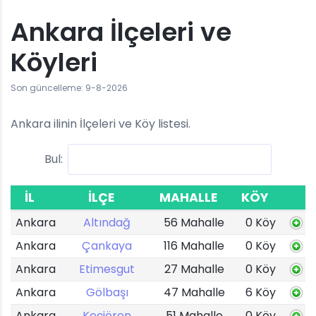
Ankara İlçeleri ve
Köyleri
Son güncelleme: 9-8-2026
Ankara ilinin İlçeleri ve Köy listesi.
Bul:
İL
İLÇE
MAHALLE
KÖY
Ankara
Altındağ
56 Mahalle
0 Köy
Ankara
Çankaya
116 Mahalle
0 Köy
Ankara
Etimesgut
27 Mahalle
0 Köy
Ankara
Gölbaşı
47 Mahalle
6 Köy
Ankara
Keçiören
51 Mahalle
0 Köy