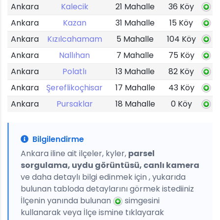
Ankara
Kalecik
21 Mahalle
36 Köy
Ankara
Kazan
31 Mahalle
15 Köy
Ankara
Kızılcahamam
5 Mahalle
104 Köy
Ankara
Nallıhan
7 Mahalle
75 Köy
Ankara
Polatlı
13 Mahalle
82 Köy
Ankara
Şereflikoçhisar
17 Mahalle
43 Köy
Ankara
Pursaklar
18 Mahalle
0 Köy
Bilgilendirme
Ankara iline ait ilçeler, kyler,
parsel
sorgulama, uydu görüntüsü, canlı kamera
ve daha detaylı bilgi edinmek için , yukarıda
bulunan tabloda detaylarını görmek istediiniz
İlçenin yanında bulunan
simgesini
kullanarak veya İlçe ismine tıklayarak