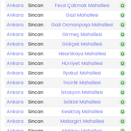
Ankara
Sincan
Fevzi Çakmak Mahallesi
Ankara
Sincan
Gazi Mahallesi
Ankara
Sincan
Gazi Osmanpaşa Mahallesi
Ankara
Sincan
Girmeç Mahallesi
Ankara
Sincan
Gökçek Mahallesi
Ankara
Sincan
Hisarlıkaya Mahallesi
Ankara
Sincan
Hürriyet Mahallesi
Ankara
Sincan
İlyakut Mahallesi
Ankara
Sincan
İncirlik Mahallesi
Ankara
Sincan
İstasyon Mahallesi
Ankara
Sincan
İstiklal Mahallesi
Ankara
Sincan
Kesiktaş Mahallesi
Ankara
Sincan
Malazgirt Mahallesi
Ankara
Sincan
Malıköy Mahallesi