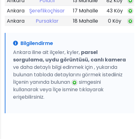
Ankara
Polatlı
13 Mahalle
82 Köy
Ankara
Şereflikoçhisar
17 Mahalle
43 Köy
Ankara
Pursaklar
18 Mahalle
0 Köy
Bilgilendirme
Ankara iline ait ilçeler, kyler,
parsel
sorgulama, uydu görüntüsü, canlı kamera
ve daha detaylı bilgi edinmek için , yukarıda
bulunan tabloda detaylarını görmek istediiniz
İlçenin yanında bulunan
simgesini
kullanarak veya İlçe ismine tıklayarak
erişebilirsiniz.