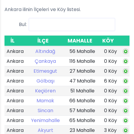
Ankara ilinin İlçeleri ve Köy listesi.
Bul:
İL
İLÇE
MAHALLE
KÖY
Ankara
Altındağ
56 Mahalle
0 Köy
Ankara
Çankaya
116 Mahalle
0 Köy
Ankara
Etimesgut
27 Mahalle
0 Köy
Ankara
Gölbaşı
47 Mahalle
6 Köy
Ankara
Keçiören
51 Mahalle
0 Köy
Ankara
Mamak
66 Mahalle
0 Köy
Ankara
Sincan
57 Mahalle
0 Köy
Ankara
Yenimahalle
65 Mahalle
0 Köy
Ankara
Akyurt
23 Mahalle
3 Köy