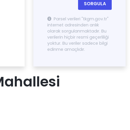
SORGULA
Parsel verileri "tkgm.gov.tr"
internet adresinden anlık
olarak sorgulanmaktadır. Bu
verilerin hiçbir resmi geçerliliği
yoktur. Bu veriler sadece bilgi
edinme amaçlıdır.
ahallesi