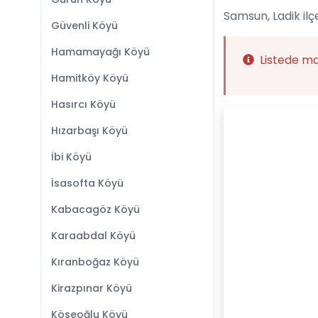
Samsun, Ladik ilç
Güvenli Köyü
Hamamayağı Köyü
Listede m
Hamitköy Köyü
Hasırcı Köyü
Hızarbaşı Köyü
İbi Köyü
İsasofta Köyü
Kabacagöz Köyü
Karaabdal Köyü
Kıranboğaz Köyü
Kirazpınar Köyü
Köseoğlu Köyü