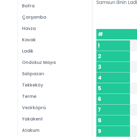
Samsun ilinin Ladik
Bafra
Çarşamba
Havza
#
Kavak
1
Ladik
2
Ondokuz Mayıs
3
Salıpazarı
4
Tekkeköy
5
Terme
6
Vezirköprü
7
Yakakent
8
Atakum
9