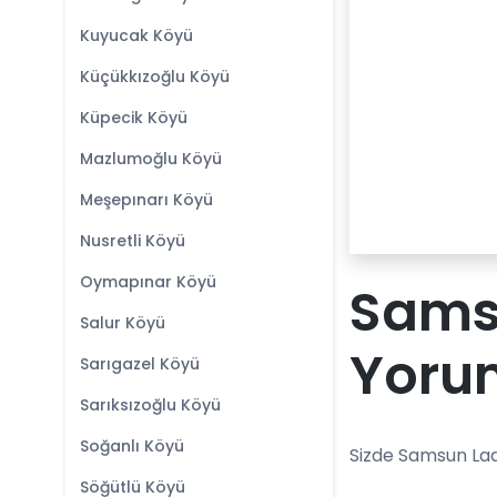
Kuyucak Köyü
Küçükkızoğlu Köyü
Küpecik Köyü
Mazlumoğlu Köyü
Meşepınarı Köyü
Nusretli Köyü
Oymapınar Köyü
Samsu
Salur Köyü
Yoru
Sarıgazel Köyü
Sarıksızoğlu Köyü
Soğanlı Köyü
Sizde Samsun Lad
Söğütlü Köyü