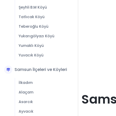
Şeyhli B.M Köyü
Tatlıcak Köyü
Teberoğlu Köyü
Yukarıgölyazı Köyü
Yumaklı Köyü
Yuvacık Köyü
Samsun İlçeleri ve Köyleri
İlkadım
Alaçam
Samsu
Asarcık
Ayvacık