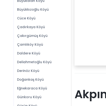
Büyükalan Köyü
Büyükkızoğlu Köyü
Cüce Köyü
Çadırkaya Köyü
Çakırgümüş Köyü
Çamlıköy Köyü
Daldere Köyü
Deliahmetoğlu Köyü
Derinöz Köyü
Doğankaş Köyü
Eğnekaraca Köyü
Akpın
Günkoru Köyü
Gürün Köyü