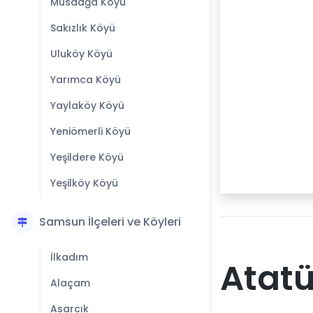
Musaağa Köyü
Sakızlık Köyü
Uluköy Köyü
Yarımca Köyü
Yaylaköy Köyü
Yeniömerli Köyü
Yeşildere Köyü
Yeşilköy Köyü
Samsun İlçeleri ve Köyleri
İlkadım
Atatü
Alaçam
Asarcık