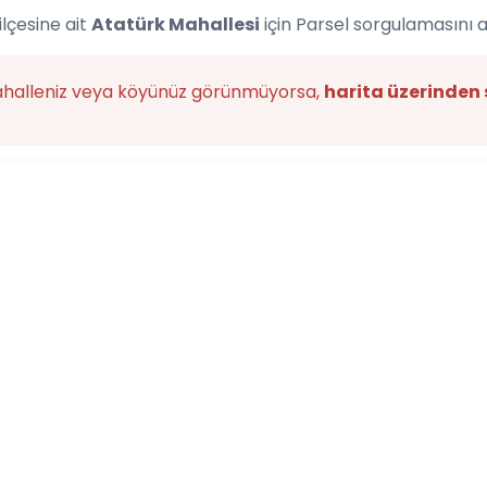
lçesine ait
Atatürk Mahallesi
için Parsel sorgulamasını 
ahalleniz veya köyünüz görünmüyorsa,
harita üzerinden 