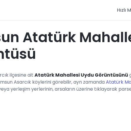
Hızlı
un Atatürk Mahall
ntüsü
cık ilçesine ait
Atatürk Mahallesi Uydu Görüntüsünü
g
amsun Asarcık köylerini görebilir, ayn zamanda
Atatürk Ma
a yerleşim yerlerinin, arsaların üzerine tıklayarak parsel b