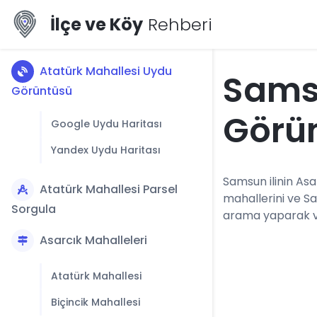
İlçe ve Köy
Rehberi
Atatürk Mahallesi Uydu
Sams
Görüntüsü
Görü
Google Uydu Haritası
Yandex Uydu Haritası
Samsun ilinin Asar
Atatürk Mahallesi Parsel
mahallerini ve S
Sorgula
arama yaparak vey
Asarcık Mahalleleri
Atatürk Mahallesi
Biçincik Mahallesi