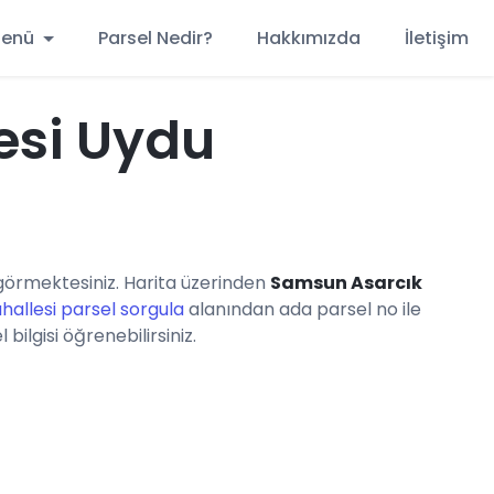
 Menü
Parsel Nedir?
Hakkımızda
İletişim
esi Uydu
örmektesiniz. Harita üzerinden
Samsun Asarcık
hallesi parsel sorgula
alanından ada parsel no ile
ilgisi öğrenebilirsiniz.