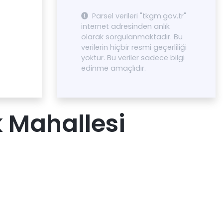
Parsel verileri "tkgm.gov.tr"
internet adresinden anlık
olarak sorgulanmaktadır. Bu
verilerin hiçbir resmi geçerliliği
yoktur. Bu veriler sadece bilgi
edinme amaçlıdır.
 Mahallesi