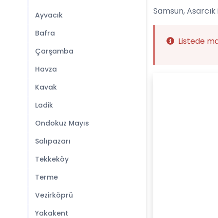
Samsun, Asarcık i
Ayvacık
Bafra
Listede m
Çarşamba
Havza
Kavak
Ladik
Ondokuz Mayıs
Salıpazarı
Tekkeköy
Terme
Vezirköprü
Yakakent