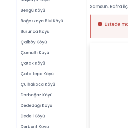
Samsun, Bafra ilç
Bengü Köyü
Boğazkaya B.M Köyü
Listede m
Burunca Köyü
Çalköy Köyü
Çamaltı Köyü
Çatak Köyü
Çataltepe Köyü
Çulhakoca Köyü
Darboğaz Köyü
Dededağı Köyü
Dedeli Köyü
Derbent Köyü