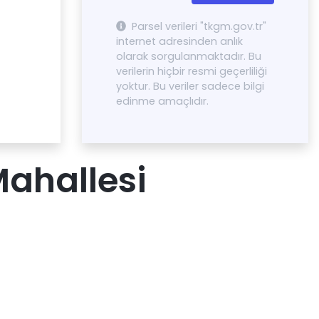
Parsel verileri "tkgm.gov.tr"
internet adresinden anlık
olarak sorgulanmaktadır. Bu
verilerin hiçbir resmi geçerliliği
yoktur. Bu veriler sadece bilgi
edinme amaçlıdır.
ahallesi