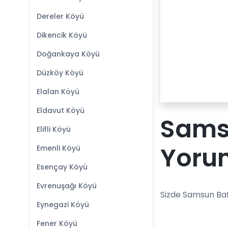
Dereler Köyü
Dikencik Köyü
Doğankaya Köyü
Düzköy Köyü
Elalan Köyü
Eldavut Köyü
Samsu
Elifli Köyü
Yoru
Emenli Köyü
Esençay Köyü
Evrenuşağı Köyü
Sizde Samsun Baf
Eynegazi Köyü
Fener Köyü