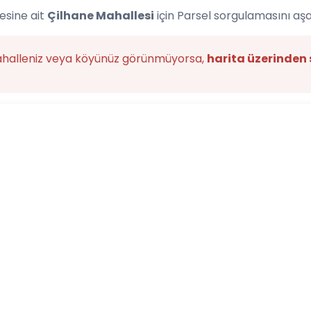
esine ait
Çilhane Mahallesi
için Parsel sorgulamasını aşa
ahalleniz veya köyünüz görünmüyorsa,
harita üzerinden 