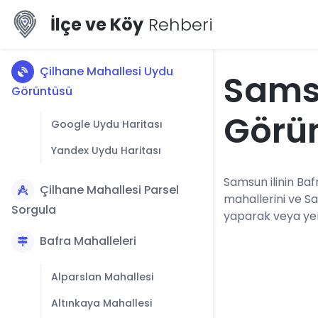
İlçe ve Köy
Rehberi
Çilhane Mahallesi Uydu
Sams
Görüntüsü
Görü
Google Uydu Haritası
Yandex Uydu Haritası
Samsun ilinin Bafr
Çilhane Mahallesi Parsel
mahallerini ve S
Sorgula
yaparak veya yerl
Bafra Mahalleleri
Alparslan Mahallesi
Altınkaya Mahallesi