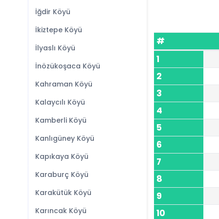
İğdir Köyü
İkiztepe Köyü
#
İlyaslı Köyü
1
İnözükoşaca Köyü
2
Kahraman Köyü
3
Kalaycılı Köyü
4
Kamberli Köyü
5
Kanlıgüney Köyü
6
Kapıkaya Köyü
7
Karaburç Köyü
8
Karakütük Köyü
9
Karıncak Köyü
10