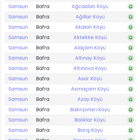
Samsun
Bafra
Ağcaalan Köyü
Samsun
Bafra
Ağıllar Köyü
Samsun
Bafra
Akalan Köyü
Samsun
Bafra
Aktekke Köyü
Samsun
Bafra
Alaçam Köyü
Samsun
Bafra
Altınay Köyü
Samsun
Bafra
Altınova Köyü
Samsun
Bafra
Asar Köyü
Samsun
Bafra
Asmaçam Köyü
Samsun
Bafra
Azay Köyü
Samsun
Bafra
Bakırpınarı Köyü
Samsun
Bafra
Balıklar Köyü
Samsun
Bafra
Barış Köyü