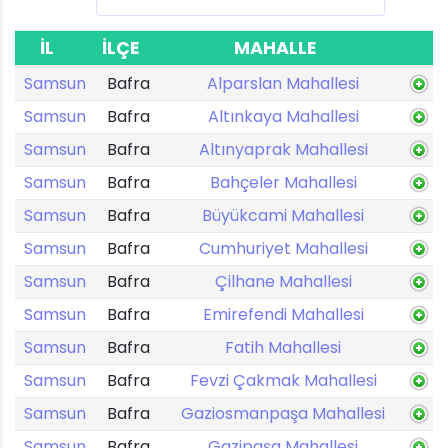
İL
İLÇE
MAHALLE
Samsun
Bafra
Alparslan Mahallesi
Samsun
Bafra
Altınkaya Mahallesi
Samsun
Bafra
Altınyaprak Mahallesi
Samsun
Bafra
Bahçeler Mahallesi
Samsun
Bafra
Büyükcami Mahallesi
Samsun
Bafra
Cumhuriyet Mahallesi
Samsun
Bafra
Çilhane Mahallesi
Samsun
Bafra
Emirefendi Mahallesi
Samsun
Bafra
Fatih Mahallesi
Samsun
Bafra
Fevzi Çakmak Mahallesi
Samsun
Bafra
Gaziosmanpaşa Mahallesi
Samsun
Bafra
Gazipaşa Mahallesi