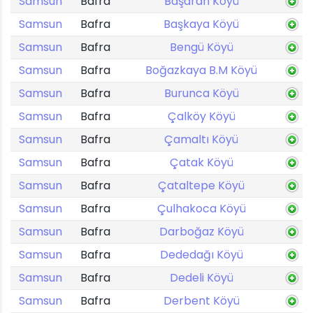
Samsun
Bafra
Başaran Köyü
Samsun
Bafra
Başkaya Köyü
Samsun
Bafra
Bengü Köyü
Samsun
Bafra
Boğazkaya B.M Köyü
Samsun
Bafra
Burunca Köyü
Samsun
Bafra
Çalköy Köyü
Samsun
Bafra
Çamaltı Köyü
Samsun
Bafra
Çatak Köyü
Samsun
Bafra
Çataltepe Köyü
Samsun
Bafra
Çulhakoca Köyü
Samsun
Bafra
Darboğaz Köyü
Samsun
Bafra
Dededağı Köyü
Samsun
Bafra
Dedeli Köyü
Samsun
Bafra
Derbent Köyü