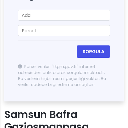
SORGULA
Parsel verileri "tkgm.gov.tr" internet
adresinden anlık olarak sorgulanmaktadır.
Bu verilerin hiçbir resmi geçerliliği yoktur. Bu
veriler sadece bilgi edinme amaçlıdır.
Samsun Bafra
Gaziosmanpaşa