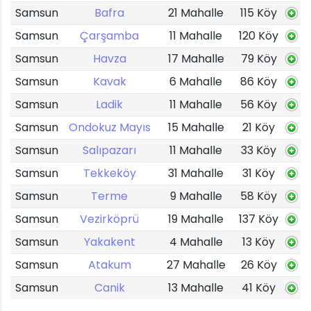
Samsun
Bafra
21 Mahalle
115 Köy
Samsun
Çarşamba
11 Mahalle
120 Köy
Samsun
Havza
17 Mahalle
79 Köy
Samsun
Kavak
6 Mahalle
86 Köy
Samsun
Ladik
11 Mahalle
56 Köy
Samsun
Ondokuz Mayıs
15 Mahalle
21 Köy
Samsun
Salıpazarı
11 Mahalle
33 Köy
Samsun
Tekkeköy
31 Mahalle
31 Köy
Samsun
Terme
9 Mahalle
58 Köy
Samsun
Vezirköprü
19 Mahalle
137 Köy
Samsun
Yakakent
4 Mahalle
13 Köy
Samsun
Atakum
27 Mahalle
26 Köy
Samsun
Canik
13 Mahalle
41 Köy