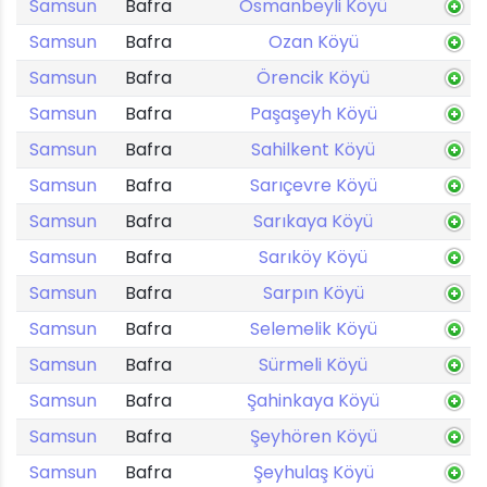
Samsun
Bafra
Osmanbeyli Köyü
Samsun
Bafra
Ozan Köyü
Samsun
Bafra
Örencik Köyü
Samsun
Bafra
Paşaşeyh Köyü
Samsun
Bafra
Sahilkent Köyü
Samsun
Bafra
Sarıçevre Köyü
Samsun
Bafra
Sarıkaya Köyü
Samsun
Bafra
Sarıköy Köyü
Samsun
Bafra
Sarpın Köyü
Samsun
Bafra
Selemelik Köyü
Samsun
Bafra
Sürmeli Köyü
Samsun
Bafra
Şahinkaya Köyü
Samsun
Bafra
Şeyhören Köyü
Samsun
Bafra
Şeyhulaş Köyü