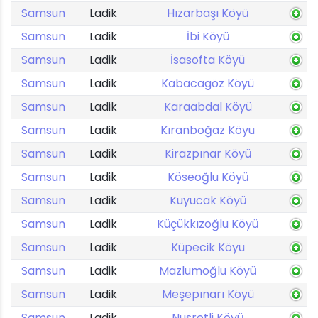
Samsun
Ladik
Hızarbaşı Köyü
Samsun
Ladik
İbi Köyü
Samsun
Ladik
İsasofta Köyü
Samsun
Ladik
Kabacagöz Köyü
Samsun
Ladik
Karaabdal Köyü
Samsun
Ladik
Kıranboğaz Köyü
Samsun
Ladik
Kirazpınar Köyü
Samsun
Ladik
Köseoğlu Köyü
Samsun
Ladik
Kuyucak Köyü
Samsun
Ladik
Küçükkızoğlu Köyü
Samsun
Ladik
Küpecik Köyü
Samsun
Ladik
Mazlumoğlu Köyü
Samsun
Ladik
Meşepınarı Köyü
Samsun
Ladik
Nusretli Köyü