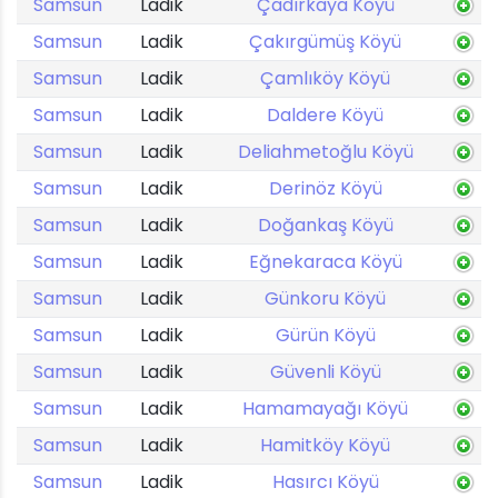
Samsun
Ladik
Çadırkaya Köyü
Samsun
Ladik
Çakırgümüş Köyü
Samsun
Ladik
Çamlıköy Köyü
Samsun
Ladik
Daldere Köyü
Samsun
Ladik
Deliahmetoğlu Köyü
Samsun
Ladik
Derinöz Köyü
Samsun
Ladik
Doğankaş Köyü
Samsun
Ladik
Eğnekaraca Köyü
Samsun
Ladik
Günkoru Köyü
Samsun
Ladik
Gürün Köyü
Samsun
Ladik
Güvenli Köyü
Samsun
Ladik
Hamamayağı Köyü
Samsun
Ladik
Hamitköy Köyü
Samsun
Ladik
Hasırcı Köyü