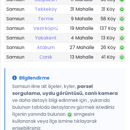
Samsun
Tekkeköy
31 Mahalle
31 Köy
Samsun
Terme
9 Mahalle
58 Köy
Samsun
Vezirköprü
19 Mahalle
137 Köy
Samsun
Yakakent
4 Mahalle
13 Köy
Samsun
Atakum
27 Mahalle
26 Köy
Samsun
Canik
13 Mahalle
41 Köy
Bilgilendirme
Samsun iline ait ilçeler, kyler,
parsel
sorgulama, uydu görüntüsü, canlı kamera
ve daha detaylı bilgi edinmek için , yukarıda
bulunan tabloda detaylarını görmek istediiniz
İlçenin yanında bulunan
simgesini
kullanarak veya İlçe ismine tıklayarak
erişebilirsiniz.