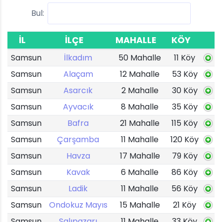
Bul:
İL
İLÇE
MAHALLE
KÖY
Samsun
İlkadım
50 Mahalle
11 Köy
Samsun
Alaçam
12 Mahalle
53 Köy
Samsun
Asarcık
2 Mahalle
30 Köy
Samsun
Ayvacık
8 Mahalle
35 Köy
Samsun
Bafra
21 Mahalle
115 Köy
Samsun
Çarşamba
11 Mahalle
120 Köy
Samsun
Havza
17 Mahalle
79 Köy
Samsun
Kavak
6 Mahalle
86 Köy
Samsun
Ladik
11 Mahalle
56 Köy
Samsun
Ondokuz Mayıs
15 Mahalle
21 Köy
Samsun
Salıpazarı
11 Mahalle
33 Köy