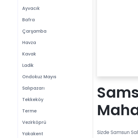
Ayvacık
Bafra
Çarşamba
Havza
Kavak
Ladik
Ondokuz Mayıs
Samsu
Salıpazarı
Tekkeköy
Mahal
Terme
Vezirköprü
Sizde Samsun Sal
Yakakent