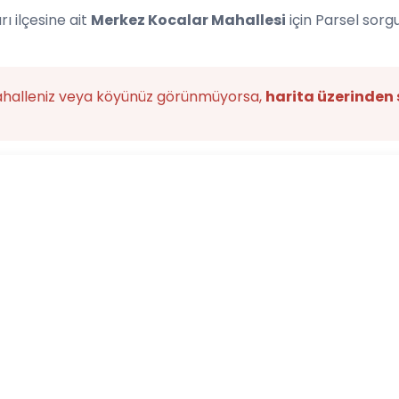
ı ilçesine ait
Merkez Kocalar Mahallesi
için Parsel sor
ahalleniz veya köyünüz görünmüyorsa,
harita üzerinden 