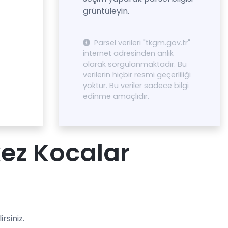
grüntüleyin.
Parsel verileri "tkgm.gov.tr"
internet adresinden anlık
olarak sorgulanmaktadır. Bu
verilerin hiçbir resmi geçerliliği
yoktur. Bu veriler sadece bilgi
edinme amaçlıdır.
ez Kocalar
rsiniz.