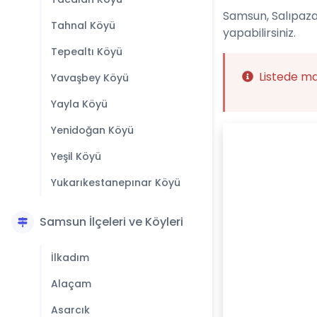
Samsun, Salıpazar
Tahnal Köyü
yapabilirsiniz.
Tepealtı Köyü
Listede m
Yavaşbey Köyü
Yayla Köyü
Yenidoğan Köyü
Yeşil Köyü
Yukarıkestanepınar Köyü
Samsun İlçeleri ve Köyleri
İlkadım
Alaçam
Asarcık