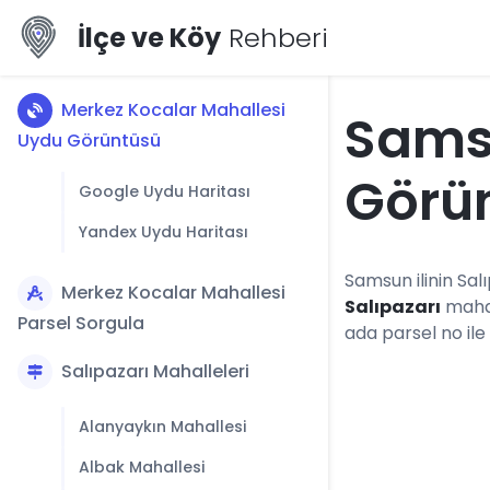
İlçe ve Köy
Rehberi
Merkez Kocalar Mahallesi
Sams
Uydu Görüntüsü
Görü
Google Uydu Haritası
Yandex Uydu Haritası
Samsun ilinin Salı
Merkez Kocalar Mahallesi
Salıpazarı
mahal
Parsel Sorgula
ada parsel no ile
Salıpazarı Mahalleleri
Alanyaykın Mahallesi
Albak Mahallesi