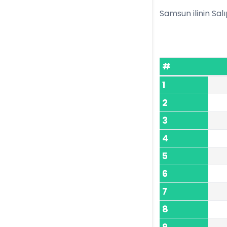
Samsun ilinin Salı
#
1
2
3
4
5
6
7
8