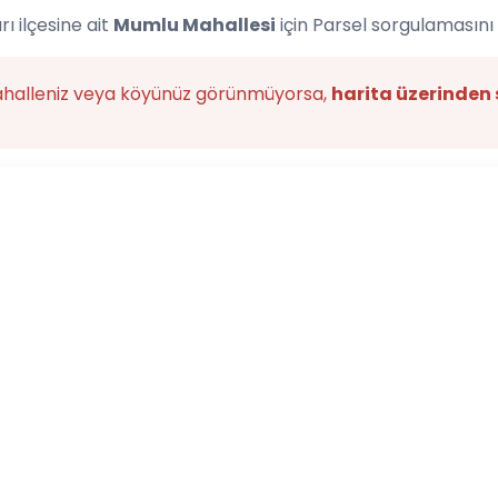
ı ilçesine ait
Mumlu Mahallesi
için Parsel sorgulamasını
ahalleniz veya köyünüz görünmüyorsa,
harita üzerinden 