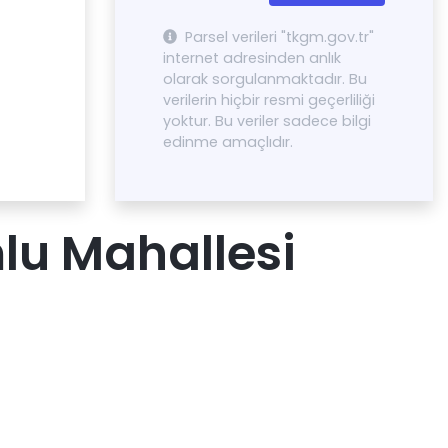
Parsel verileri "tkgm.gov.tr"
internet adresinden anlık
olarak sorgulanmaktadır. Bu
verilerin hiçbir resmi geçerliliği
yoktur. Bu veriler sadece bilgi
edinme amaçlıdır.
lu Mahallesi