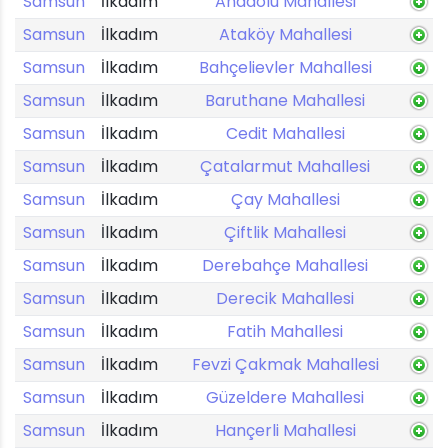
Samsun
İlkadım
Anadolu Mahallesi
Samsun
İlkadım
Ataköy Mahallesi
Samsun
İlkadım
Bahçelievler Mahallesi
Samsun
İlkadım
Baruthane Mahallesi
Samsun
İlkadım
Cedit Mahallesi
Samsun
İlkadım
Çatalarmut Mahallesi
Samsun
İlkadım
Çay Mahallesi
Samsun
İlkadım
Çiftlik Mahallesi
Samsun
İlkadım
Derebahçe Mahallesi
Samsun
İlkadım
Derecik Mahallesi
Samsun
İlkadım
Fatih Mahallesi
Samsun
İlkadım
Fevzi Çakmak Mahallesi
Samsun
İlkadım
Güzeldere Mahallesi
Samsun
İlkadım
Hançerli Mahallesi