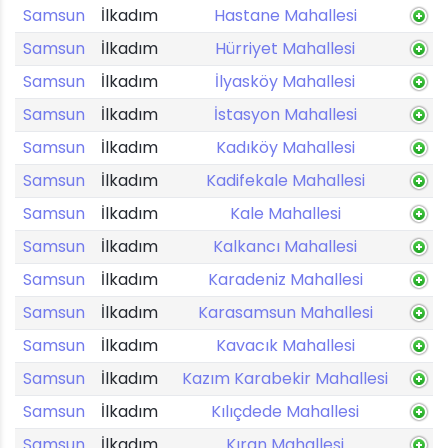
Samsun
İlkadım
Hastane Mahallesi
Samsun
İlkadım
Hürriyet Mahallesi
Samsun
İlkadım
İlyasköy Mahallesi
Samsun
İlkadım
İstasyon Mahallesi
Samsun
İlkadım
Kadıköy Mahallesi
Samsun
İlkadım
Kadifekale Mahallesi
Samsun
İlkadım
Kale Mahallesi
Samsun
İlkadım
Kalkancı Mahallesi
Samsun
İlkadım
Karadeniz Mahallesi
Samsun
İlkadım
Karasamsun Mahallesi
Samsun
İlkadım
Kavacık Mahallesi
Samsun
İlkadım
Kazım Karabekir Mahallesi
Samsun
İlkadım
Kılıçdede Mahallesi
Samsun
İlkadım
Kıran Mahallesi