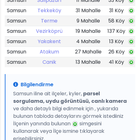
Samsun
Salıpazarı
11 Mahalle
33 Köy
Samsun
Tekkeköy
31 Mahalle
31 Köy
Samsun
Terme
9 Mahalle
58 Köy
Samsun
Vezirköprü
19 Mahalle
137 Köy
Samsun
Yakakent
4 Mahalle
13 Köy
Samsun
Atakum
27 Mahalle
26 Köy
Samsun
Canik
13 Mahalle
41 Köy
Bilgilendirme
Samsun iline ait ilçeler, kyler,
parsel
sorgulama, uydu görüntüsü, canlı kamera
ve daha detaylı bilgi edinmek için , yukarıda
bulunan tabloda detaylarını görmek istediiniz
İlçenin yanında bulunan
simgesini
kullanarak veya İlçe ismine tıklayarak
erişebilirsiniz.