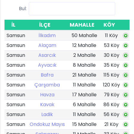
Bul:
İL
İLÇE
MAHALLE
KÖY
Samsun
İlkadım
50 Mahalle
11 Köy
Samsun
Alaçam
12 Mahalle
53 Köy
Samsun
Asarcık
2 Mahalle
30 Köy
Samsun
Ayvacık
8 Mahalle
35 Köy
Samsun
Bafra
21 Mahalle
115 Köy
Samsun
Çarşamba
11 Mahalle
120 Köy
Samsun
Havza
17 Mahalle
79 Köy
Samsun
Kavak
6 Mahalle
86 Köy
Samsun
Ladik
11 Mahalle
56 Köy
Samsun
Ondokuz Mayıs
15 Mahalle
21 Köy