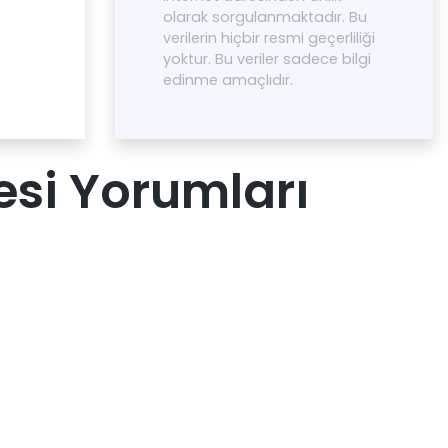
olarak sorgulanmaktadır. Bu
verilerin hiçbir resmi geçerliliği
yoktur. Bu veriler sadece bilgi
edinme amaçlıdır.
esi Yorumları