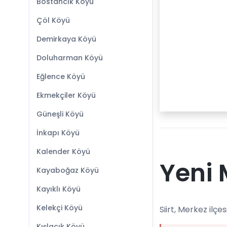
Bostancık Köyü
Çöl Köyü
Demirkaya Köyü
Doluharman Köyü
Eğlence Köyü
Ekmekçiler Köyü
Güneşli Köyü
İnkapı Köyü
Kalender Köyü
Yeni 
Kayaboğaz Köyü
Kayıklı Köyü
Kelekçi Köyü
Siirt, Merkez ilçe
Kışlacık Köyü