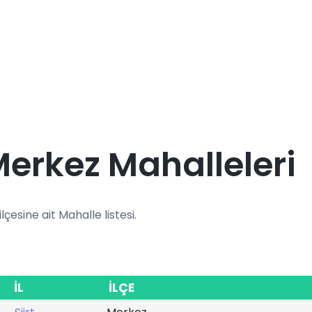
 Merkez Mahalleleri
 ilçesine ait Mahalle listesi.
İL
İLÇE