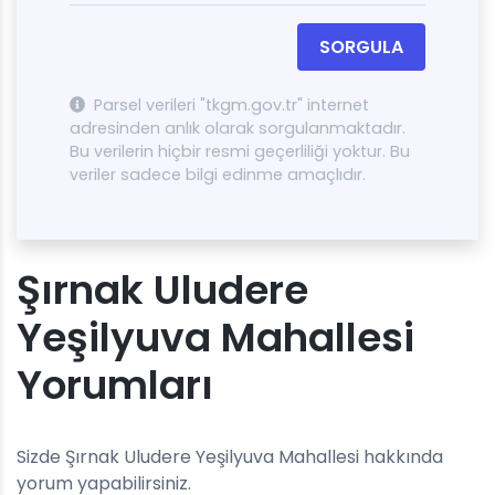
SORGULA
Parsel verileri "tkgm.gov.tr" internet
adresinden anlık olarak sorgulanmaktadır.
Bu verilerin hiçbir resmi geçerliliği yoktur. Bu
veriler sadece bilgi edinme amaçlıdır.
Şırnak Uludere
Yeşilyuva Mahallesi
Yorumları
Sizde Şırnak Uludere Yeşilyuva Mahallesi hakkında
yorum yapabilirsiniz.