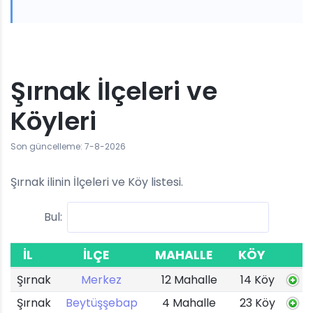
Şırnak İlçeleri ve
Köyleri
Son güncelleme: 7-8-2026
Şırnak ilinin İlçeleri ve Köy listesi.
Bul:
İL
İLÇE
MAHALLE
KÖY
Şırnak
Merkez
12 Mahalle
14 Köy
Şırnak
Beytüşşebap
4 Mahalle
23 Köy