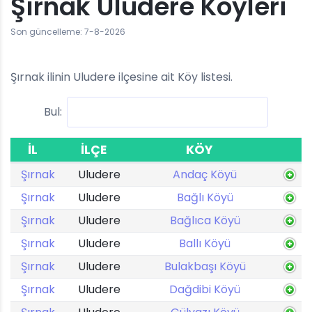
Şırnak Uludere Köyleri
Son güncelleme: 7-8-2026
Şırnak ilinin Uludere ilçesine ait Köy listesi.
Bul:
İL
İLÇE
KÖY
Şırnak
Uludere
Andaç Köyü
Şırnak
Uludere
Bağlı Köyü
Şırnak
Uludere
Bağlıca Köyü
Şırnak
Uludere
Ballı Köyü
Şırnak
Uludere
Bulakbaşı Köyü
Şırnak
Uludere
Dağdibi Köyü