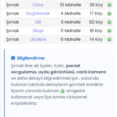
Şırnak
Cizre
10 Mahalle
29 Köy
Şırnak
Güçlükonak
4 Mahalle
17 Köy
Şırnak
İdil
5 Mahalle
62 Köy
Şırnak
Silopi
11 Mahalle
18 Köy
Şırnak
Uludere
6 Mahalle
14 Köy
Bilgilendirme
Şırnak iline ait ilçeler, kyler,
parsel
sorgulama, uydu görüntüsü, canlı kamera
ve daha detaylı bilgi edinmek için , yukarıda
bulunan tabloda detaylarını görmek istediiniz
İlçenin yanında bulunan
simgesini
kullanarak veya İlçe ismine tıklayarak
erişebilirsiniz.