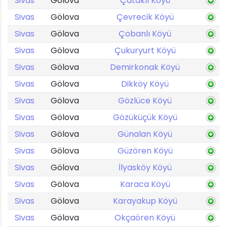
Sivas
Gölova
Çataklı Köyü
Sivas
Gölova
Çevrecik Köyü
Sivas
Gölova
Çobanlı Köyü
Sivas
Gölova
Çukuryurt Köyü
Sivas
Gölova
Demirkonak Köyü
Sivas
Gölova
Dikköy Köyü
Sivas
Gölova
Gözlüce Köyü
Sivas
Gölova
Gözüküçük Köyü
Sivas
Gölova
Günalan Köyü
Sivas
Gölova
Güzören Köyü
Sivas
Gölova
İlyasköy Köyü
Sivas
Gölova
Karaca Köyü
Sivas
Gölova
Karayakup Köyü
Sivas
Gölova
Okçaören Köyü