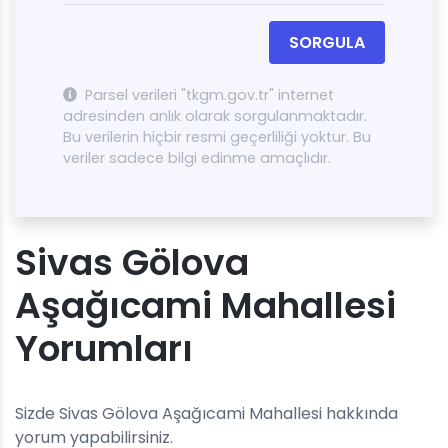
SORGULA
Parsel verileri "tkgm.gov.tr" internet
adresinden anlık olarak sorgulanmaktadır.
Bu verilerin hiçbir resmi geçerliliği yoktur. Bu
veriler sadece bilgi edinme amaçlıdır.
Sivas Gölova
Aşağıcami Mahallesi
Yorumları
Sizde Sivas Gölova Aşağıcami Mahallesi hakkında
yorum yapabilirsiniz.