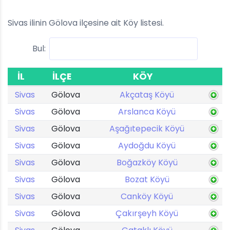
Sivas ilinin Gölova ilçesine ait Köy listesi.
Bul:
İL
İLÇE
KÖY
Sivas
Gölova
Akçataş Köyü
Sivas
Gölova
Arslanca Köyü
Sivas
Gölova
Aşağıtepecik Köyü
Sivas
Gölova
Aydoğdu Köyü
Sivas
Gölova
Boğazköy Köyü
Sivas
Gölova
Bozat Köyü
Sivas
Gölova
Canköy Köyü
Sivas
Gölova
Çakırşeyh Köyü