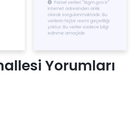
Parsel verileri "tkgm.gov.tr"
internet adresinden anlık
olarak sorgulanmaktadır. Bu
verilerin hiçbir resmi geçerliliği
yoktur. Bu veriler sadece bilgi
edinme amaçlıdır.
allesi Yorumları