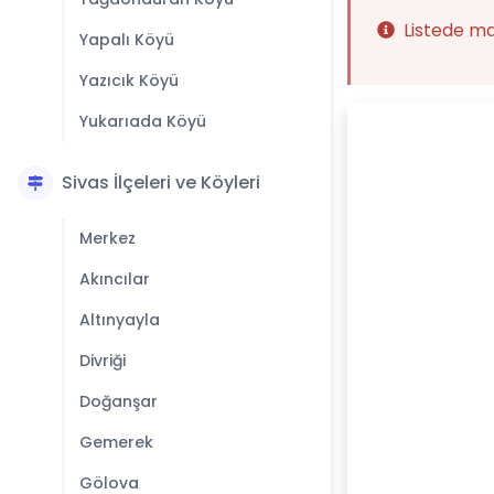
Listede m
Yapalı Köyü
Yazıcık Köyü
Yukarıada Köyü
Sivas İlçeleri ve Köyleri
Merkez
Akıncılar
Altınyayla
Divriği
Doğanşar
Gemerek
Gölova