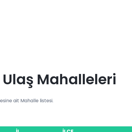
 Ulaş Mahalleleri
lçesine ait Mahalle listesi.
İL
İLÇE