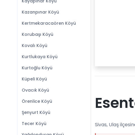
Kayapınar Köyü
Kazanpınar Köyü
Kertmekaracaören Köyü
Korubaşı Köyü
Kovalı Köyü
Kurtlukaya Köyü
Kurtoğlu Köyü
Küpeli Köyü
Ovacık Köyü
Esent
Örenlice Köyü
Şenyurt Köyü
Tecer Köyü
Sivas, Ulaş ilçesin
Yağdonduran Köyü