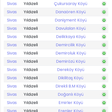
Sivas
Yıldızeli
Çukursaray Köyü
Sivas
Yıldızeli
Danaören Köyü
Sivas
Yıldızeli
Danişment Köyü
Sivas
Yıldızeli
Davulalan Köyü
Sivas
Yıldızeli
Delikkaya Köyü
Sivas
Yıldızeli
Demircilik Köyü
Sivas
Yıldızeli
Demiroluk Köyü
Sivas
Yıldızeli
Demirözü Köyü
Sivas
Yıldızeli
Dereköy Köyü
Sivas
Yıldızeli
Dikilitaş Köyü
Sivas
Yıldızeli
Direkli B.M Köyü
Sivas
Yıldızeli
Doğanlı Köyü
Sivas
Yıldızeli
Emirler Köyü
Sivas
Yıldızeli
Erenler Köyü