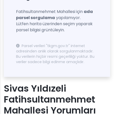
Fatihsultanmehmet Mahallesi için
ada
parsel sorgulama
yapılamıyor.
Lütfen harita üzerinden seçim yaparak
parsel bilgisi grüntüleyin.
Parsel verileri "tkgm.gov.tr" internet
adresinden anlık olarak sorgulanmaktadır.
Bu verilerin hiçbir resmi geçerliliği yoktur. Bu
veriler sadece bilgi edinme amaçlıdır.
Sivas Yıldızeli
Fatihsultanmehmet
Mahallesi Yorumları