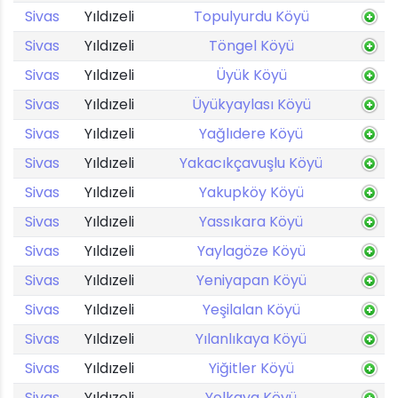
Sivas
Yıldızeli
Topulyurdu Köyü
Sivas
Yıldızeli
Töngel Köyü
Sivas
Yıldızeli
Üyük Köyü
Sivas
Yıldızeli
Üyükyaylası Köyü
Sivas
Yıldızeli
Yağlıdere Köyü
Sivas
Yıldızeli
Yakacıkçavuşlu Köyü
Sivas
Yıldızeli
Yakupköy Köyü
Sivas
Yıldızeli
Yassıkara Köyü
Sivas
Yıldızeli
Yaylagöze Köyü
Sivas
Yıldızeli
Yeniyapan Köyü
Sivas
Yıldızeli
Yeşilalan Köyü
Sivas
Yıldızeli
Yılanlıkaya Köyü
Sivas
Yıldızeli
Yiğitler Köyü
Sivas
Yıldızeli
Yolkaya Köyü