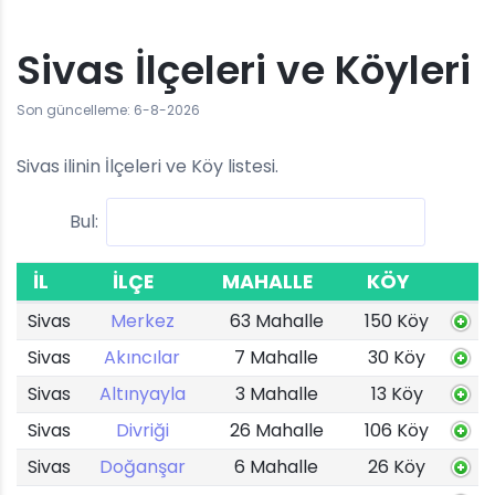
Sivas İlçeleri ve Köyleri
Son güncelleme: 6-8-2026
Sivas ilinin İlçeleri ve Köy listesi.
Bul:
İL
İLÇE
MAHALLE
KÖY
Sivas
Merkez
63 Mahalle
150 Köy
Sivas
Akıncılar
7 Mahalle
30 Köy
Sivas
Altınyayla
3 Mahalle
13 Köy
Sivas
Divriği
26 Mahalle
106 Köy
Sivas
Doğanşar
6 Mahalle
26 Köy