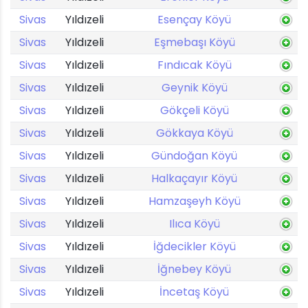
Sivas
Yıldızeli
Esençay Köyü
Sivas
Yıldızeli
Eşmebaşı Köyü
Sivas
Yıldızeli
Fındıcak Köyü
Sivas
Yıldızeli
Geynik Köyü
Sivas
Yıldızeli
Gökçeli Köyü
Sivas
Yıldızeli
Gökkaya Köyü
Sivas
Yıldızeli
Gündoğan Köyü
Sivas
Yıldızeli
Halkaçayır Köyü
Sivas
Yıldızeli
Hamzaşeyh Köyü
Sivas
Yıldızeli
Ilıca Köyü
Sivas
Yıldızeli
İğdecikler Köyü
Sivas
Yıldızeli
İğnebey Köyü
Sivas
Yıldızeli
İncetaş Köyü