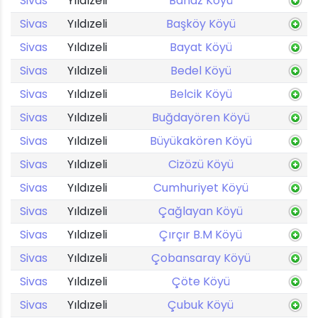
Sivas
Yıldızeli
Banaz Köyü
Sivas
Yıldızeli
Başköy Köyü
Sivas
Yıldızeli
Bayat Köyü
Sivas
Yıldızeli
Bedel Köyü
Sivas
Yıldızeli
Belcik Köyü
Sivas
Yıldızeli
Buğdayören Köyü
Sivas
Yıldızeli
Büyükakören Köyü
Sivas
Yıldızeli
Cizözü Köyü
Sivas
Yıldızeli
Cumhuriyet Köyü
Sivas
Yıldızeli
Çağlayan Köyü
Sivas
Yıldızeli
Çırçır B.M Köyü
Sivas
Yıldızeli
Çobansaray Köyü
Sivas
Yıldızeli
Çöte Köyü
Sivas
Yıldızeli
Çubuk Köyü