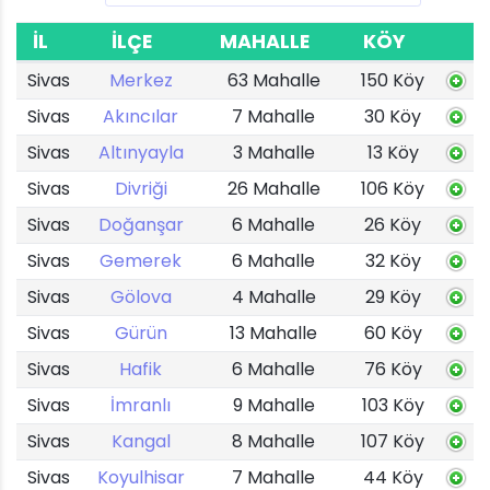
İL
İLÇE
MAHALLE
KÖY
Sivas
Merkez
63 Mahalle
150 Köy
Sivas
Akıncılar
7 Mahalle
30 Köy
Sivas
Altınyayla
3 Mahalle
13 Köy
Sivas
Divriği
26 Mahalle
106 Köy
Sivas
Doğanşar
6 Mahalle
26 Köy
Sivas
Gemerek
6 Mahalle
32 Köy
Sivas
Gölova
4 Mahalle
29 Köy
Sivas
Gürün
13 Mahalle
60 Köy
Sivas
Hafik
6 Mahalle
76 Köy
Sivas
İmranlı
9 Mahalle
103 Köy
Sivas
Kangal
8 Mahalle
107 Köy
Sivas
Koyulhisar
7 Mahalle
44 Köy