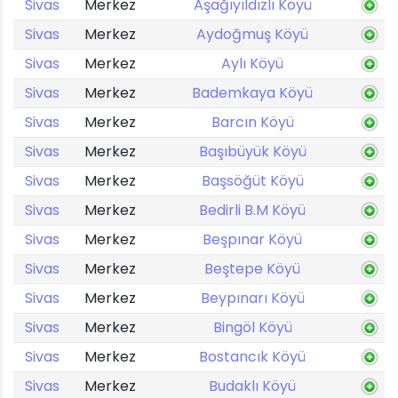
Sivas
Merkez
Aşağıyıldızlı Köyü
Sivas
Merkez
Aydoğmuş Köyü
Sivas
Merkez
Aylı Köyü
Sivas
Merkez
Bademkaya Köyü
Sivas
Merkez
Barcın Köyü
Sivas
Merkez
Başıbüyük Köyü
Sivas
Merkez
Başsöğüt Köyü
Sivas
Merkez
Bedirli B.M Köyü
Sivas
Merkez
Beşpınar Köyü
Sivas
Merkez
Beştepe Köyü
Sivas
Merkez
Beypınarı Köyü
Sivas
Merkez
Bingöl Köyü
Sivas
Merkez
Bostancık Köyü
Sivas
Merkez
Budaklı Köyü