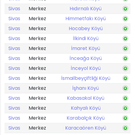
Sivas
Merkez
Hıdırnalı Köyü
Sivas
Merkez
Himmetfakı Köyü
Sivas
Merkez
Hocabey Köyü
Sivas
Merkez
İlkindi Köyü
Sivas
Merkez
İmaret Köyü
Sivas
Merkez
İnceağa Köyü
Sivas
Merkez
İnceyol Köyü
Sivas
Merkez
İsmailbeyçiftliği Köyü
Sivas
Merkez
İşhanı Köyü
Sivas
Merkez
Kabasakal Köyü
Sivas
Merkez
Kahyalı Köyü
Sivas
Merkez
Karabalçık Köyü
Sivas
Merkez
Karacaören Köyü