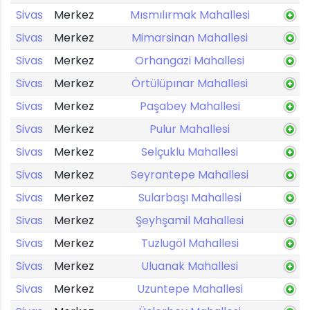
Sivas
Merkez
Mısmılırmak Mahallesi
Sivas
Merkez
Mimarsinan Mahallesi
Sivas
Merkez
Orhangazi Mahallesi
Sivas
Merkez
Örtülüpınar Mahallesi
Sivas
Merkez
Paşabey Mahallesi
Sivas
Merkez
Pulur Mahallesi
Sivas
Merkez
Selçuklu Mahallesi
Sivas
Merkez
Seyrantepe Mahallesi
Sivas
Merkez
Sularbaşı Mahallesi
Sivas
Merkez
Şeyhşamil Mahallesi
Sivas
Merkez
Tuzlugöl Mahallesi
Sivas
Merkez
Uluanak Mahallesi
Sivas
Merkez
Uzuntepe Mahallesi