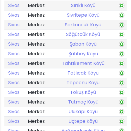
Sivas
Merkez
Sırıklı Köyü
Sivas
Merkez
Sivritepe Köyü
Sivas
Merkez
Sorkuncuk Köyü
Sivas
Merkez
Söğütcük Köyü
Sivas
Merkez
Şaban Köyü
Sivas
Merkez
Şahbey Köyü
Sivas
Merkez
Tahtıkement Köyü
Sivas
Merkez
Tatlıcak Köyü
Sivas
Merkez
Tepeönü Köyü
Sivas
Merkez
Tokuş Köyü
Sivas
Merkez
Tutmaç Köyü
Sivas
Merkez
Ulukapı Köyü
Sivas
Merkez
Üçtepe Köyü
Sivas
Merkez
Yağmurluseki Köyü