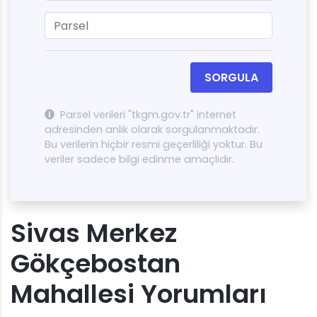
SORGULA
Parsel verileri "tkgm.gov.tr" internet
adresinden anlık olarak sorgulanmaktadır.
Bu verilerin hiçbir resmi geçerliliği yoktur. Bu
veriler sadece bilgi edinme amaçlıdır.
Sivas Merkez
Gökçebostan
Mahallesi Yorumları