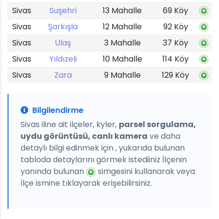
Sivas
Suşehri
13 Mahalle
69 Köy
Sivas
Şarkışla
12 Mahalle
92 Köy
Sivas
Ulaş
3 Mahalle
37 Köy
Sivas
Yıldızeli
10 Mahalle
114 Köy
Sivas
Zara
9 Mahalle
129 Köy
Bilgilendirme
Sivas iline ait ilçeler, kyler,
parsel sorgulama,
uydu görüntüsü, canlı kamera
ve daha
detaylı bilgi edinmek için , yukarıda bulunan
tabloda detaylarını görmek istediiniz İlçenin
yanında bulunan
simgesini kullanarak veya
İlçe ismine tıklayarak erişebilirsiniz.