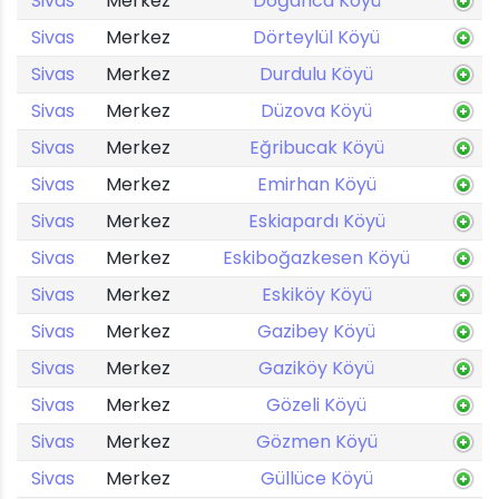
Sivas
Merkez
Doğanca Köyü
Sivas
Merkez
Dörteylül Köyü
Sivas
Merkez
Durdulu Köyü
Sivas
Merkez
Düzova Köyü
Sivas
Merkez
Eğribucak Köyü
Sivas
Merkez
Emirhan Köyü
Sivas
Merkez
Eskiapardı Köyü
Sivas
Merkez
Eskiboğazkesen Köyü
Sivas
Merkez
Eskiköy Köyü
Sivas
Merkez
Gazibey Köyü
Sivas
Merkez
Gaziköy Köyü
Sivas
Merkez
Gözeli Köyü
Sivas
Merkez
Gözmen Köyü
Sivas
Merkez
Güllüce Köyü