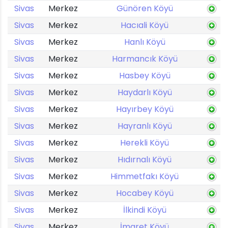
Sivas
Merkez
Günören Köyü
Sivas
Merkez
Hacıali Köyü
Sivas
Merkez
Hanlı Köyü
Sivas
Merkez
Harmancık Köyü
Sivas
Merkez
Hasbey Köyü
Sivas
Merkez
Haydarlı Köyü
Sivas
Merkez
Hayırbey Köyü
Sivas
Merkez
Hayranlı Köyü
Sivas
Merkez
Herekli Köyü
Sivas
Merkez
Hıdırnalı Köyü
Sivas
Merkez
Himmetfakı Köyü
Sivas
Merkez
Hocabey Köyü
Sivas
Merkez
İlkindi Köyü
Sivas
Merkez
İmaret Köyü