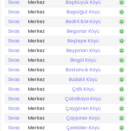
Sivas
Merkez
Başıbüyük Köyü
Sivas
Merkez
Başsöğüt Köyü
Sivas
Merkez
Bedirli B.M Köyü
Sivas
Merkez
Beşpınar Köyü
Sivas
Merkez
Beştepe Köyü
Sivas
Merkez
Beypınarı Köyü
Sivas
Merkez
Bingöl Köyü
Sivas
Merkez
Bostancık Köyü
Sivas
Merkez
Budaklı Köyü
Sivas
Merkez
Çallı Köyü
Sivas
Merkez
Çatalkaya Köyü
Sivas
Merkez
Çaygören Köyü
Sivas
Merkez
Çaypınar Köyü
Sivas
Merkez
Çelebiler Köyü