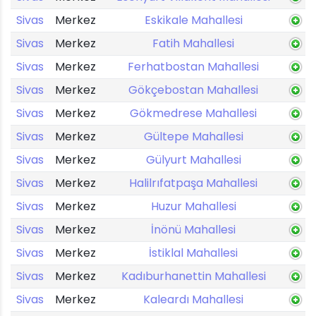
Sivas
Merkez
Eskikale Mahallesi
Sivas
Merkez
Fatih Mahallesi
Sivas
Merkez
Ferhatbostan Mahallesi
Sivas
Merkez
Gökçebostan Mahallesi
Sivas
Merkez
Gökmedrese Mahallesi
Sivas
Merkez
Gültepe Mahallesi
Sivas
Merkez
Gülyurt Mahallesi
Sivas
Merkez
Halilrıfatpaşa Mahallesi
Sivas
Merkez
Huzur Mahallesi
Sivas
Merkez
İnönü Mahallesi
Sivas
Merkez
İstiklal Mahallesi
Sivas
Merkez
Kadıburhanettin Mahallesi
Sivas
Merkez
Kaleardı Mahallesi