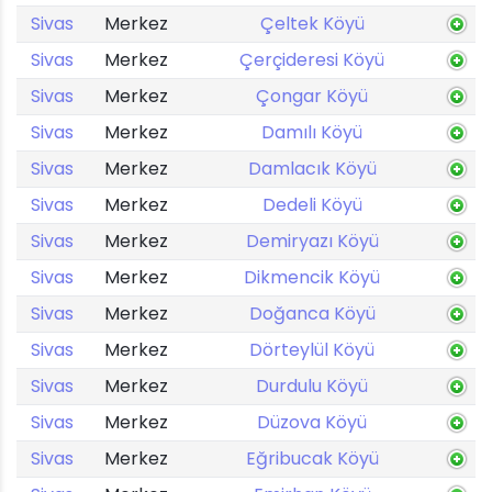
Sivas
Merkez
Çeltek Köyü
Sivas
Merkez
Çerçideresi Köyü
Sivas
Merkez
Çongar Köyü
Sivas
Merkez
Damılı Köyü
Sivas
Merkez
Damlacık Köyü
Sivas
Merkez
Dedeli Köyü
Sivas
Merkez
Demiryazı Köyü
Sivas
Merkez
Dikmencik Köyü
Sivas
Merkez
Doğanca Köyü
Sivas
Merkez
Dörteylül Köyü
Sivas
Merkez
Durdulu Köyü
Sivas
Merkez
Düzova Köyü
Sivas
Merkez
Eğribucak Köyü