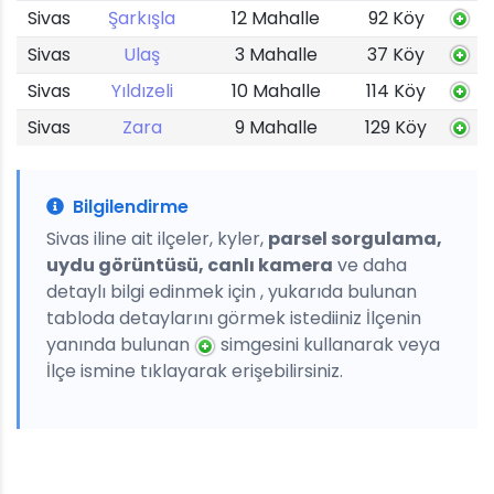
Sivas
Şarkışla
12 Mahalle
92 Köy
Sivas
Ulaş
3 Mahalle
37 Köy
Sivas
Yıldızeli
10 Mahalle
114 Köy
Sivas
Zara
9 Mahalle
129 Köy
Bilgilendirme
Sivas iline ait ilçeler, kyler,
parsel sorgulama,
uydu görüntüsü, canlı kamera
ve daha
detaylı bilgi edinmek için , yukarıda bulunan
tabloda detaylarını görmek istediiniz İlçenin
yanında bulunan
simgesini kullanarak veya
İlçe ismine tıklayarak erişebilirsiniz.