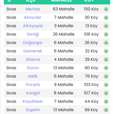
İL
İLÇE
MAHALLE
KÖY
Sivas
Merkez
63 Mahalle
150 Köy
Sivas
Akıncılar
7 Mahalle
30 Köy
Sivas
Altınyayla
3 Mahalle
13 Köy
Sivas
Divriği
26 Mahalle
106 Köy
Sivas
Doğanşar
6 Mahalle
26 Köy
Sivas
Gemerek
6 Mahalle
32 Köy
Sivas
Gölova
4 Mahalle
29 Köy
Sivas
Gürün
13 Mahalle
60 Köy
Sivas
Hafik
6 Mahalle
76 Köy
Sivas
İmranlı
9 Mahalle
103 Köy
Sivas
Kangal
8 Mahalle
107 Köy
Sivas
Koyulhisar
7 Mahalle
44 Köy
Sivas
Suşehri
13 Mahalle
69 Köy