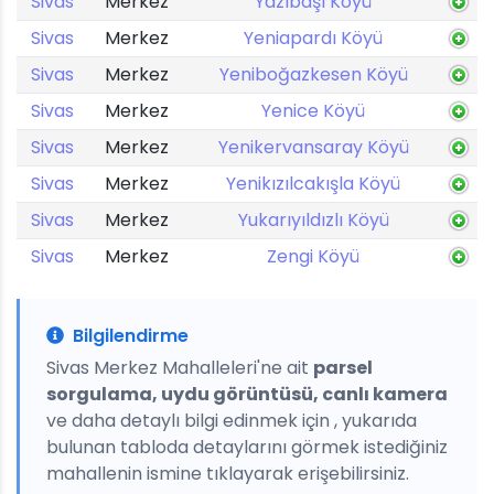
Sivas
Merkez
Yazıbaşı Köyü
Sivas
Merkez
Yeniapardı Köyü
Sivas
Merkez
Yeniboğazkesen Köyü
Sivas
Merkez
Yenice Köyü
Sivas
Merkez
Yenikervansaray Köyü
Sivas
Merkez
Yenikızılcakışla Köyü
Sivas
Merkez
Yukarıyıldızlı Köyü
Sivas
Merkez
Zengi Köyü
Bilgilendirme
Sivas Merkez Mahalleleri'ne ait
parsel
sorgulama, uydu görüntüsü, canlı kamera
ve daha detaylı bilgi edinmek için , yukarıda
bulunan tabloda detaylarını görmek istediğiniz
mahallenin ismine tıklayarak erişebilirsiniz.