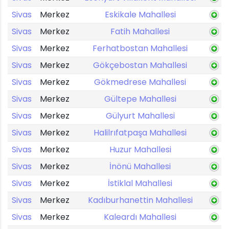
Sivas
Merkez
Eskikale Mahallesi
Sivas
Merkez
Fatih Mahallesi
Sivas
Merkez
Ferhatbostan Mahallesi
Sivas
Merkez
Gökçebostan Mahallesi
Sivas
Merkez
Gökmedrese Mahallesi
Sivas
Merkez
Gültepe Mahallesi
Sivas
Merkez
Gülyurt Mahallesi
Sivas
Merkez
Halilrıfatpaşa Mahallesi
Sivas
Merkez
Huzur Mahallesi
Sivas
Merkez
İnönü Mahallesi
Sivas
Merkez
İstiklal Mahallesi
Sivas
Merkez
Kadıburhanettin Mahallesi
Sivas
Merkez
Kaleardı Mahallesi