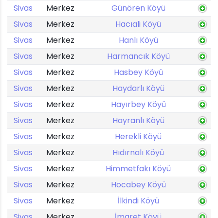
Sivas
Merkez
Günören Köyü
Sivas
Merkez
Hacıali Köyü
Sivas
Merkez
Hanlı Köyü
Sivas
Merkez
Harmancık Köyü
Sivas
Merkez
Hasbey Köyü
Sivas
Merkez
Haydarlı Köyü
Sivas
Merkez
Hayırbey Köyü
Sivas
Merkez
Hayranlı Köyü
Sivas
Merkez
Herekli Köyü
Sivas
Merkez
Hıdırnalı Köyü
Sivas
Merkez
Himmetfakı Köyü
Sivas
Merkez
Hocabey Köyü
Sivas
Merkez
İlkindi Köyü
Sivas
Merkez
İmaret Köyü