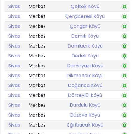
Sivas
Merkez
Çeltek Köyü
Sivas
Merkez
Çerçideresi Köyü
Sivas
Merkez
Çongar Köyü
Sivas
Merkez
Damılı Köyü
Sivas
Merkez
Damlacık Köyü
Sivas
Merkez
Dedeli Köyü
Sivas
Merkez
Demiryazı Köyü
Sivas
Merkez
Dikmencik Köyü
Sivas
Merkez
Doğanca Köyü
Sivas
Merkez
Dörteylül Köyü
Sivas
Merkez
Durdulu Köyü
Sivas
Merkez
Düzova Köyü
Sivas
Merkez
Eğribucak Köyü