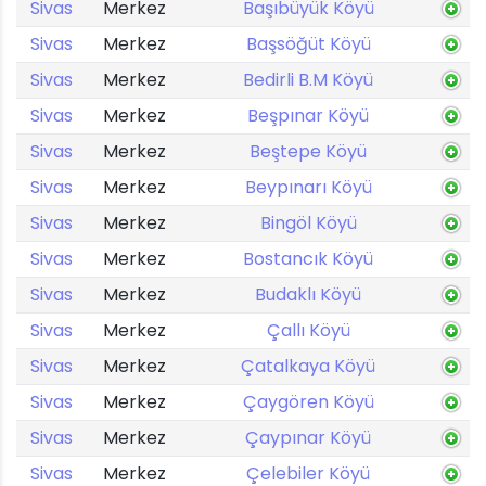
Sivas
Merkez
Başıbüyük Köyü
Sivas
Merkez
Başsöğüt Köyü
Sivas
Merkez
Bedirli B.M Köyü
Sivas
Merkez
Beşpınar Köyü
Sivas
Merkez
Beştepe Köyü
Sivas
Merkez
Beypınarı Köyü
Sivas
Merkez
Bingöl Köyü
Sivas
Merkez
Bostancık Köyü
Sivas
Merkez
Budaklı Köyü
Sivas
Merkez
Çallı Köyü
Sivas
Merkez
Çatalkaya Köyü
Sivas
Merkez
Çaygören Köyü
Sivas
Merkez
Çaypınar Köyü
Sivas
Merkez
Çelebiler Köyü