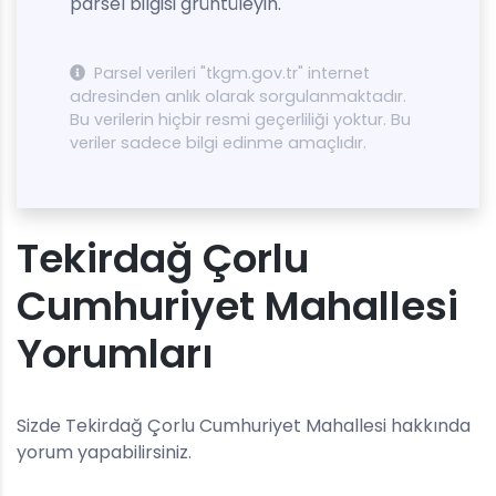
parsel bilgisi grüntüleyin.
Parsel verileri "tkgm.gov.tr" internet
adresinden anlık olarak sorgulanmaktadır.
Bu verilerin hiçbir resmi geçerliliği yoktur. Bu
veriler sadece bilgi edinme amaçlıdır.
Tekirdağ Çorlu
Cumhuriyet Mahallesi
Yorumları
Sizde Tekirdağ Çorlu Cumhuriyet Mahallesi hakkında
yorum yapabilirsiniz.