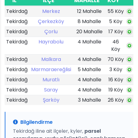
İL
İLÇE
MAHALLE
KÖY
Tekirdağ
Merkez
12 Mahalle
55 Köy
Tekirdağ
Çerkezköy
8 Mahalle
5 Köy
Tekirdağ
Çorlu
20 Mahalle
17 Köy
Tekirdağ
Hayrabolu
4 Mahalle
46
Köy
Tekirdağ
Malkara
4 Mahalle
70 Köy
Tekirdağ
Marmaraereğlisi
5 Mahalle
3 Köy
Tekirdağ
Muratlı
4 Mahalle
16 Köy
Tekirdağ
Saray
4 Mahalle
19 Köy
Tekirdağ
Şarköy
3 Mahalle
26 Köy
Bilgilendirme
Tekirdağ iline ait ilçeler, kyler,
parsel