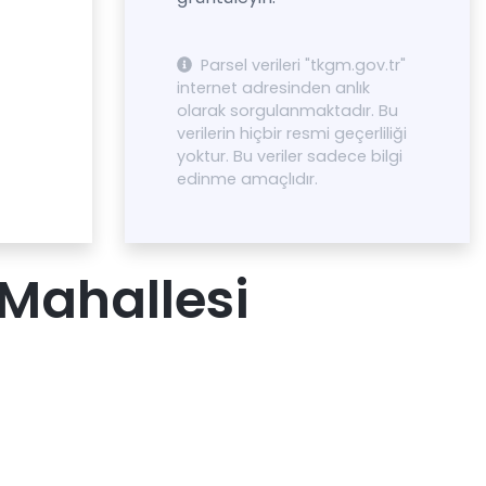
Parsel verileri "tkgm.gov.tr"
internet adresinden anlık
olarak sorgulanmaktadır. Bu
verilerin hiçbir resmi geçerliliği
yoktur. Bu veriler sadece bilgi
edinme amaçlıdır.
 Mahallesi