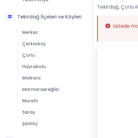
Tekirdağ, Çorlu i
Tekirdağ İlçeleri ve Köyleri
Listede m
Merkez
Çerkezköy
Çorlu
Hayrabolu
Malkara
Marmaraereğlisi
Muratlı
Saray
Şarköy