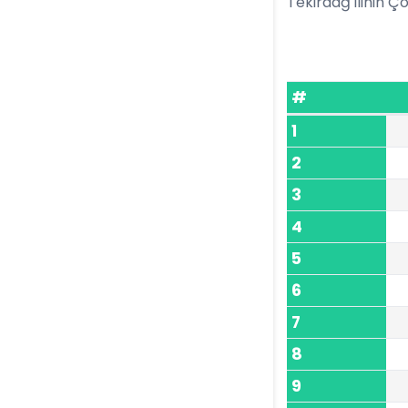
Tekirdağ ilinin Çor
#
1
2
3
4
5
6
7
8
9