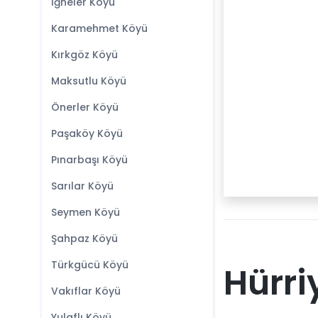
İğneler Köyü
Karamehmet Köyü
Kırkgöz Köyü
Maksutlu Köyü
Önerler Köyü
Paşaköy Köyü
Pınarbaşı Köyü
Sarılar Köyü
Seymen Köyü
Şahpaz Köyü
Türkgücü Köyü
Hürri
Vakıflar Köyü
Yulaflı Köyü