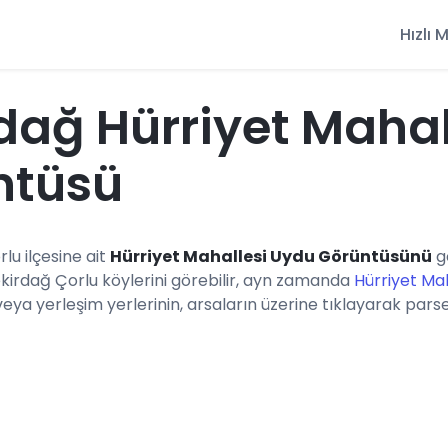
Hızlı
dağ Hürriyet Mahal
ntüsü
rlu ilçesine ait
Hürriyet Mahallesi Uydu Görüntüsünü
g
ekirdağ Çorlu köylerini görebilir, ayn zamanda
Hürriyet Mah
a yerleşim yerlerinin, arsaların üzerine tıklayarak parsel b