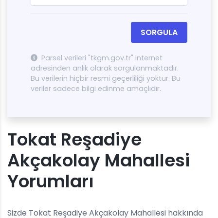
SORGULA
Parsel verileri "tkgm.gov.tr" internet
adresinden anlık olarak sorgulanmaktadır.
Bu verilerin hiçbir resmi geçerliliği yoktur. Bu
veriler sadece bilgi edinme amaçlıdır.
Tokat Reşadiye
Akçakolay Mahallesi
Yorumları
Sizde Tokat Reşadiye Akçakolay Mahallesi hakkında