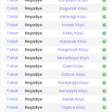
Tokat
Reşadiye
Karşıkent Köyü
Tokat
Reşadiye
Kaşpınar Köyü
Tokat
Reşadiye
Keteniği Köyü
Tokat
Reşadiye
Konak Köyü
Tokat
Reşadiye
Köklü Köyü
Tokat
Reşadiye
Kuyucak Köyü
Tokat
Reşadiye
Kuzgölcük Köyü
Tokat
Reşadiye
Muratkaya Köyü
Tokat
Reşadiye
Özen Köyü
Tokat
Reşadiye
Özlüce Köyü
Tokat
Reşadiye
Saraykışla Köyü
Tokat
Reşadiye
Sarıyayla Köyü
Tokat
Reşadiye
Sazak Köyü
Tokat
Reşadiye
Taşlıca Köyü