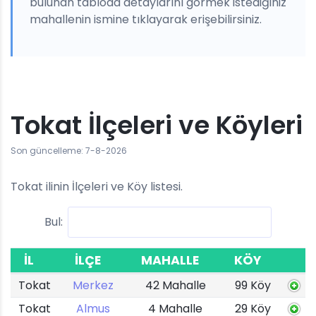
bulunan tabloda detaylarını görmek istediğiniz
mahallenin ismine tıklayarak erişebilirsiniz.
Tokat İlçeleri ve Köyleri
Son güncelleme: 7-8-2026
Tokat ilinin İlçeleri ve Köy listesi.
Bul:
İL
İLÇE
MAHALLE
KÖY
Tokat
Merkez
42 Mahalle
99 Köy
Tokat
Almus
4 Mahalle
29 Köy