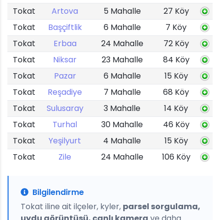
Tokat
Artova
5 Mahalle
27 Köy
Tokat
Başçiftlik
6 Mahalle
7 Köy
Tokat
Erbaa
24 Mahalle
72 Köy
Tokat
Niksar
23 Mahalle
84 Köy
Tokat
Pazar
6 Mahalle
15 Köy
Tokat
Reşadiye
7 Mahalle
68 Köy
Tokat
Sulusaray
3 Mahalle
14 Köy
Tokat
Turhal
30 Mahalle
46 Köy
Tokat
Yeşilyurt
4 Mahalle
15 Köy
Tokat
Zile
24 Mahalle
106 Köy
Bilgilendirme
Tokat iline ait ilçeler, kyler,
parsel sorgulama,
uydu görüntüsü, canlı kamera
ve daha