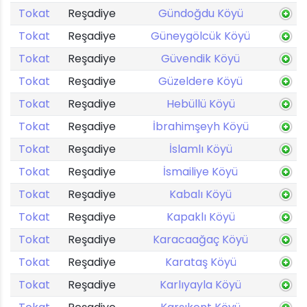
Tokat
Reşadiye
Gündoğdu Köyü
Tokat
Reşadiye
Güneygölcük Köyü
Tokat
Reşadiye
Güvendik Köyü
Tokat
Reşadiye
Güzeldere Köyü
Tokat
Reşadiye
Hebüllü Köyü
Tokat
Reşadiye
İbrahimşeyh Köyü
Tokat
Reşadiye
İslamlı Köyü
Tokat
Reşadiye
İsmailiye Köyü
Tokat
Reşadiye
Kabalı Köyü
Tokat
Reşadiye
Kapaklı Köyü
Tokat
Reşadiye
Karacaağaç Köyü
Tokat
Reşadiye
Karataş Köyü
Tokat
Reşadiye
Karlıyayla Köyü