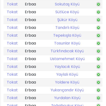
Tokat
Erbaa
Sokutaş Köyü
Tokat
Erbaa
Sütlüce Köyü
Tokat
Erbaa
Şükür Köyü
Tokat
Erbaa
Tandırlı Köyü
Tokat
Erbaa
Tepekışla Köyü
Tokat
Erbaa
Tosunlar Köyü
Tokat
Erbaa
Türkfındıcak Köyü
Tokat
Erbaa
Ustamehmet Köyü
Tokat
Erbaa
Yaylacık Köyü
Tokat
Erbaa
Yaylalı Köyü
Tokat
Erbaa
Yoldere Köyü
Tokat
Erbaa
Yukarıçandır Köyü
Tokat
Erbaa
Yurdalan Köyü
Tokat
Erbaa
Zoğallıçukur Köyü