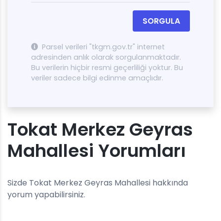
SORGULA
Parsel verileri "tkgm.gov.tr" internet
adresinden anlık olarak sorgulanmaktadır.
Bu verilerin hiçbir resmi geçerliliği yoktur. Bu
veriler sadece bilgi edinme amaçlıdır.
Tokat Merkez Geyras
Mahallesi Yorumları
Sizde Tokat Merkez Geyras Mahallesi hakkında
yorum yapabilirsiniz.