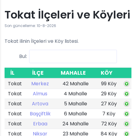
Tokat İlçeleri ve Köyleri
Son güncelleme: 10-8-2026
Tokat ilinin İlçeleri ve Köy listesi.
Bul:
İL
İLÇE
MAHALLE
KÖY
Tokat
Merkez
42 Mahalle
99 Köy
Tokat
Almus
4 Mahalle
29 Köy
Tokat
Artova
5 Mahalle
27 Köy
Tokat
Başçiftlik
6 Mahalle
7 Köy
Tokat
Erbaa
24 Mahalle
72 Köy
Tokat
Niksar
23 Mahalle
84 Köy