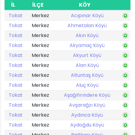
İL
İLÇE
KÖY
Tokat
Merkez
Acıpınar Köyü
Tokat
Merkez
Ahmetalan Köyü
Tokat
Merkez
Akın Köyü
Tokat
Merkez
Akyamaç Köyü
Tokat
Merkez
Akyurt Köyü
Tokat
Merkez
Alan Köyü
Tokat
Merkez
Altuntaş Köyü
Tokat
Merkez
Aluç Köyü
Tokat
Merkez
Aşağıfırındere Köyü
Tokat
Merkez
Avşarağzı Köyü
Tokat
Merkez
Aydınca Köyü
Tokat
Merkez
Aydoğdu Köyü
Tokat
Merkez
Bağbaşı Köyü