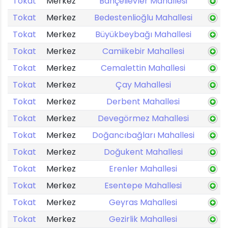
Tokat
Merkez
Bahçelievler Mahallesi
Tokat
Merkez
Bedestenlioğlu Mahallesi
Tokat
Merkez
Büyükbeybağı Mahallesi
Tokat
Merkez
Camiikebir Mahallesi
Tokat
Merkez
Cemalettin Mahallesi
Tokat
Merkez
Çay Mahallesi
Tokat
Merkez
Derbent Mahallesi
Tokat
Merkez
Devegörmez Mahallesi
Tokat
Merkez
Doğancıbağları Mahallesi
Tokat
Merkez
Doğukent Mahallesi
Tokat
Merkez
Erenler Mahallesi
Tokat
Merkez
Esentepe Mahallesi
Tokat
Merkez
Geyras Mahallesi
Tokat
Merkez
Gezirlik Mahallesi