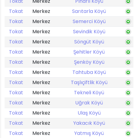
Tokat
Merkez
Pınarlı Köyü
Tokat
Merkez
Sarıtarla Köyü
Tokat
Merkez
Semerci Köyü
Tokat
Merkez
Sevindik Köyü
Tokat
Merkez
Söngüt Köyü
Tokat
Merkez
Şehitler Köyü
Tokat
Merkez
Şenköy Köyü
Tokat
Merkez
Tahtuba Köyü
Tokat
Merkez
Taşlıçiftlik Köyü
Tokat
Merkez
Tekneli Köyü
Tokat
Merkez
Uğrak Köyü
Tokat
Merkez
Ulaş Köyü
Tokat
Merkez
Yakacık Köyü
Tokat
Merkez
Yatmış Köyü