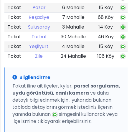
Tokat
Pazar
6 Mahalle
15 Köy
Tokat
Reşadiye
7 Mahalle
68 Köy
Tokat
Sulusaray
3 Mahalle
14 Köy
Tokat
Turhal
30 Mahalle
46 Köy
Tokat
Yeşilyurt
4 Mahalle
15 Köy
Tokat
Zile
24 Mahalle
106 Köy
Bilgilendirme
Tokat iline ait ilçeler, kyler,
parsel sorgulama,
uydu görüntüsü, canlı kamera
ve daha
detaylı bilgi edinmek için , yukarıda bulunan
tabloda detaylarını görmek istediiniz İlçenin
yanında bulunan
simgesini kullanarak veya
İlçe ismine tıklayarak erişebilirsiniz.