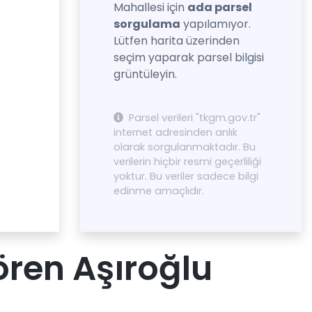
Mahallesi için
ada parsel
sorgulama
yapılamıyor.
Lütfen harita üzerinden
seçim yaparak parsel bilgisi
grüntüleyin.
Parsel verileri "tkgm.gov.tr"
internet adresinden anlık
olarak sorgulanmaktadır. Bu
verilerin hiçbir resmi geçerliliği
yoktur. Bu veriler sadece bilgi
edinme amaçlıdır.
ören Aşıroğlu