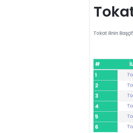
Tokat
Tokat ilinin Başçif
#
İ
To
1
To
2
To
3
To
4
To
5
To
6