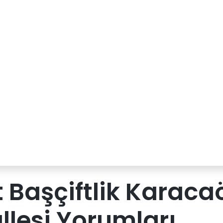
 Başçiftlik Karaca
lesi Yorumları