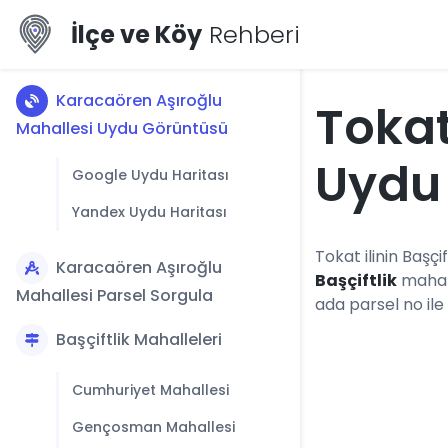
İlçe ve Köy
Rehberi
Karacaören Aşıroğlu
Tokat
Mahallesi Uydu Görüntüsü
Uydu
Google Uydu Haritası
Yandex Uydu Haritası
Tokat ilinin Başçif
Karacaören Aşıroğlu
Başçiftlik
mahall
Mahallesi Parsel Sorgula
ada parsel no ile
Başçiftlik Mahalleleri
Cumhuriyet Mahallesi
Gençosman Mahallesi