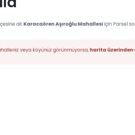
ula
ilçesine ait
Karacaören Aşıroğlu Mahallesi
için Parsel s
ahalleniz veya köyünüz görünmüyorsa,
harita üzerinden 