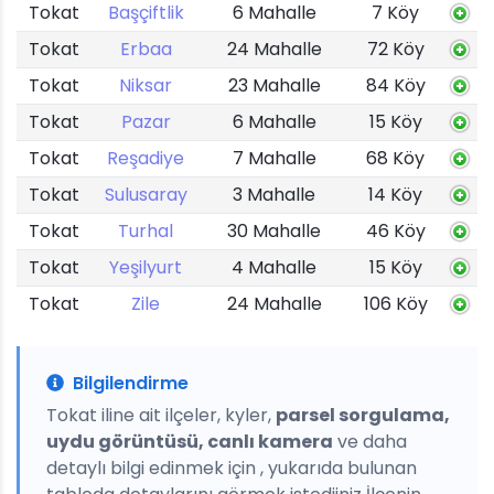
Tokat
Başçiftlik
6 Mahalle
7 Köy
Tokat
Erbaa
24 Mahalle
72 Köy
Tokat
Niksar
23 Mahalle
84 Köy
Tokat
Pazar
6 Mahalle
15 Köy
Tokat
Reşadiye
7 Mahalle
68 Köy
Tokat
Sulusaray
3 Mahalle
14 Köy
Tokat
Turhal
30 Mahalle
46 Köy
Tokat
Yeşilyurt
4 Mahalle
15 Köy
Tokat
Zile
24 Mahalle
106 Köy
Bilgilendirme
Tokat iline ait ilçeler, kyler,
parsel sorgulama,
uydu görüntüsü, canlı kamera
ve daha
detaylı bilgi edinmek için , yukarıda bulunan