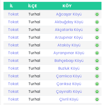
İL
İLÇE
KÖY
Tokat
Turhal
Ağcaşar Köyü
Tokat
Turhal
Akbuğday Köyü
Tokat
Turhal
Akçatarla Köyü
Tokat
Turhal
Arzupınar Köyü
Tokat
Turhal
Ataköy Köyü
Tokat
Turhal
Ayranpınar Köyü
Tokat
Turhal
Bahçebaşı Köyü
Tokat
Turhal
Buzluk Köyü
Tokat
Turhal
Çamlıca Köyü
Tokat
Turhal
Çarıksız Köyü
Tokat
Turhal
Çayıraltı Köyü
Tokat
Turhal
Çivril Köyü