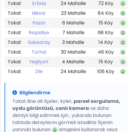
Tokat
Erbaa
24 Mahalle
72 Köy
Tokat
Niksar
23 Mahalle
84 Köy
Tokat
Pazar
6 Mahalle
15 Köy
Tokat
Reşadiye
7 Mahalle
68 Köy
Tokat
Sulusaray
3 Mahalle
14 Köy
Tokat
Turhal
30 Mahalle
46 Köy
Tokat
Yeşilyurt
4 Mahalle
15 Köy
Tokat
Zile
24 Mahalle
106 Köy
Bilgilendirme
Tokat iline ait ilçeler, kyler,
parsel sorgulama,
uydu görüntüsü, canlı kamera
ve daha
detaylı bilgi edinmek için , yukarıda bulunan
tabloda detaylarını görmek istediiniz İlçenin
yanında bulunan
simgesini kullanarak veya