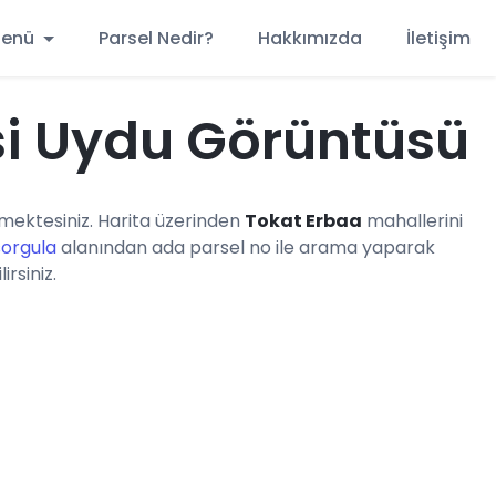
 Menü
Parsel Nedir?
Hakkımızda
İletişim
si Uydu Görüntüsü
ektesiniz. Harita üzerinden
Tokat Erbaa
mahallerini
sorgula
alanından ada parsel no ile arama yaparak
irsiniz.