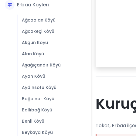
Erbaa Köyleri
Ağcaalan Köyü
Ağcakeçi Köyü
Akgün Köyü
Alan Köyü
Aşağıçandır Köyü
Ayan Köyü
Aydınsofu Köyü
Kuruç
Bağpınar Köyü
Ballıbağ Köyü
Benli Köyü
Tokat, Erbaa ilçe
Beykaya Köyü