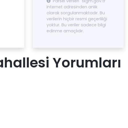
Parsel verileri "tkgm.gov.tr"
internet adresinden anlık
olarak sorgulanmaktadır. Bu
verilerin hiçbir resmi geçerliliği
yoktur. Bu veriler sadece bilgi
edinme amaçlıdır.
hallesi Yorumları