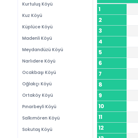
Kurtuluş Köyü
1
Kuz Köyü
2
Küplüce Köyü
3
Madenli Köyü
4
Meydandüzü Köyü
5
Narlıdere Köyü
6
Ocakbaşı Köyü
7
Oğlakçı Köyü
8
9
Ortaköy Köyü
10
Pınarbeyli Köyü
11
Salkımören Köyü
12
Sokutaş Köyü