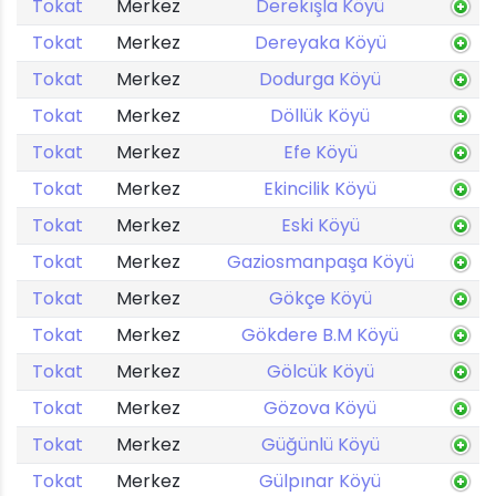
Tokat
Merkez
Derekışla Köyü
Tokat
Merkez
Dereyaka Köyü
Tokat
Merkez
Dodurga Köyü
Tokat
Merkez
Döllük Köyü
Tokat
Merkez
Efe Köyü
Tokat
Merkez
Ekincilik Köyü
Tokat
Merkez
Eski Köyü
Tokat
Merkez
Gaziosmanpaşa Köyü
Tokat
Merkez
Gökçe Köyü
Tokat
Merkez
Gökdere B.M Köyü
Tokat
Merkez
Gölcük Köyü
Tokat
Merkez
Gözova Köyü
Tokat
Merkez
Güğünlü Köyü
Tokat
Merkez
Gülpınar Köyü