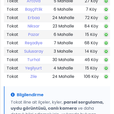
Tokat
Artova
5 Mahalle
27 Köy
Tokat
Başçiftlik
6 Mahalle
7 Köy
Tokat
Erbaa
24 Mahalle
72 Köy
Tokat
Niksar
23 Mahalle
84 Köy
Tokat
Pazar
6 Mahalle
15 Köy
Tokat
Reşadiye
7 Mahalle
68 Köy
Tokat
Sulusaray
3 Mahalle
14 Köy
Tokat
Turhal
30 Mahalle
46 Köy
Tokat
Yeşilyurt
4 Mahalle
15 Köy
Tokat
Zile
24 Mahalle
106 Köy
Bilgilendirme
Tokat iline ait ilçeler, kyler,
parsel sorgulama,
uydu görüntüsü, canlı kamera
ve daha