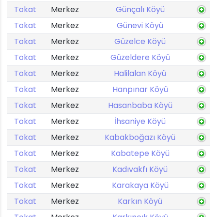
Tokat
Merkez
Günçalı Köyü
Tokat
Merkez
Günevi Köyü
Tokat
Merkez
Güzelce Köyü
Tokat
Merkez
Güzeldere Köyü
Tokat
Merkez
Halilalan Köyü
Tokat
Merkez
Hanpınar Köyü
Tokat
Merkez
Hasanbaba Köyü
Tokat
Merkez
İhsaniye Köyü
Tokat
Merkez
Kabakboğazı Köyü
Tokat
Merkez
Kabatepe Köyü
Tokat
Merkez
Kadıvakfı Köyü
Tokat
Merkez
Karakaya Köyü
Tokat
Merkez
Karkın Köyü