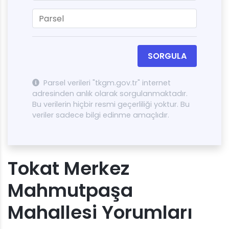
SORGULA
Parsel verileri "tkgm.gov.tr" internet
adresinden anlık olarak sorgulanmaktadır.
Bu verilerin hiçbir resmi geçerliliği yoktur. Bu
veriler sadece bilgi edinme amaçlıdır.
Tokat Merkez
Mahmutpaşa
Mahallesi Yorumları