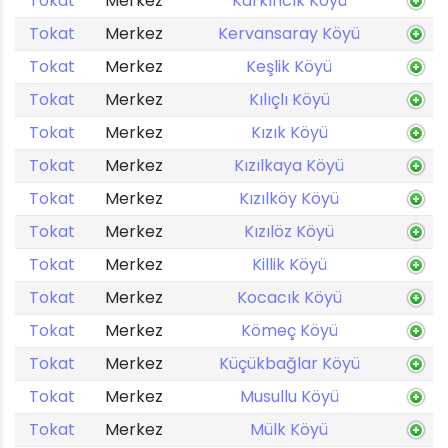
Tokat
Merkez
Karkıncık Köyü
Tokat
Merkez
Kervansaray Köyü
Tokat
Merkez
Keşlik Köyü
Tokat
Merkez
Kılıçlı Köyü
Tokat
Merkez
Kızık Köyü
Tokat
Merkez
Kızılkaya Köyü
Tokat
Merkez
Kızılköy Köyü
Tokat
Merkez
Kızılöz Köyü
Tokat
Merkez
Killik Köyü
Tokat
Merkez
Kocacık Köyü
Tokat
Merkez
Kömeç Köyü
Tokat
Merkez
Küçükbağlar Köyü
Tokat
Merkez
Musullu Köyü
Tokat
Merkez
Mülk Köyü