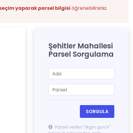
seçim yaparak parsel bilgisi
öğrenebilirsiniz.
Şehitler Mahallesi
Parsel Sorgulama
SORGULA
Parsel verileri "tkgm.gov.tr"