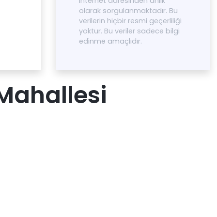
internet adresinden anlık
olarak sorgulanmaktadır. Bu
verilerin hiçbir resmi geçerliliği
yoktur. Bu veriler sadece bilgi
edinme amaçlıdır.
 Mahallesi