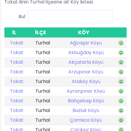
Tokat ilinin Turhal ilçesine ait Köy listesi.
Bul:
İL
İLÇE
KÖY
Tokat
Turhal
Ağcaşar Köyü
Tokat
Turhal
Akbuğday Köyü
Tokat
Turhal
Akçatarla Köyü
Tokat
Turhal
Arzupınar Köyü
Tokat
Turhal
Ataköy Köyü
Tokat
Turhal
Ayranpınar Köyü
Tokat
Turhal
Bahçebaşı Köyü
Tokat
Turhal
Buzluk Köyü
Tokat
Turhal
Çamlıca Köyü
Tokat
Turhal
Çarıksız Köyü