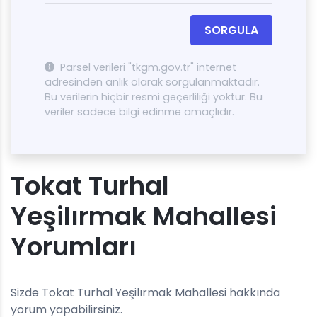
SORGULA
Parsel verileri "tkgm.gov.tr" internet
adresinden anlık olarak sorgulanmaktadır.
Bu verilerin hiçbir resmi geçerliliği yoktur. Bu
veriler sadece bilgi edinme amaçlıdır.
Tokat Turhal
Yeşilırmak Mahallesi
Yorumları
Sizde Tokat Turhal Yeşilırmak Mahallesi hakkında
yorum yapabilirsiniz.