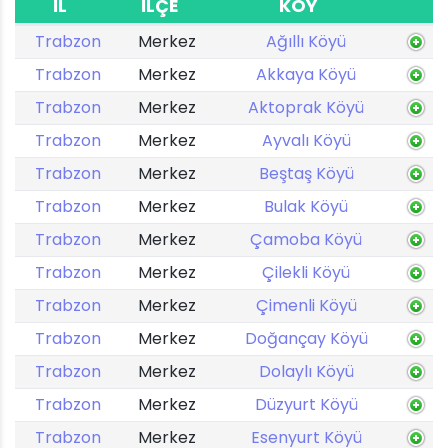
İL
İLÇE
KÖY
Trabzon
Merkez
Ağıllı Köyü
Trabzon
Merkez
Akkaya Köyü
Trabzon
Merkez
Aktoprak Köyü
Trabzon
Merkez
Ayvalı Köyü
Trabzon
Merkez
Beştaş Köyü
Trabzon
Merkez
Bulak Köyü
Trabzon
Merkez
Çamoba Köyü
Trabzon
Merkez
Çilekli Köyü
Trabzon
Merkez
Çimenli Köyü
Trabzon
Merkez
Doğançay Köyü
Trabzon
Merkez
Dolaylı Köyü
Trabzon
Merkez
Düzyurt Köyü
Trabzon
Merkez
Esenyurt Köyü