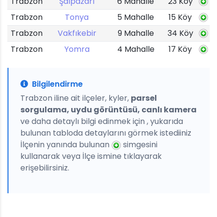
Trabzon
Şalpazarı
6 Mahalle
23 Köy
Trabzon
Tonya
5 Mahalle
15 Köy
Trabzon
Vakfıkebir
9 Mahalle
34 Köy
Trabzon
Yomra
4 Mahalle
17 Köy
Bilgilendirme
Trabzon iline ait ilçeler, kyler,
parsel
sorgulama, uydu görüntüsü, canlı kamera
ve daha detaylı bilgi edinmek için , yukarıda
bulunan tabloda detaylarını görmek istediiniz
İlçenin yanında bulunan
simgesini
kullanarak veya İlçe ismine tıklayarak
erişebilirsiniz.