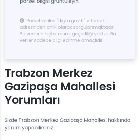
parsel bilgisi grüntüleyin.
Parsel verileri "tkgm.gov.tr" internet
adresinden anlık olarak sorgulanmaktadır.
Bu verilerin hiçbir resmi geçerliliği yoktur. Bu
veriler sadece bilgi edinme amaçlıdır.
Trabzon Merkez
Gazipaşa Mahallesi
Yorumları
Sizde Trabzon Merkez Gazipaşa Mahallesi hakkında
yorum yapabilirsiniz.