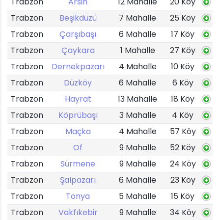
Trabzon
Arsin
12 Mahalle
20 Köy
Trabzon
Beşikdüzü
7 Mahalle
25 Köy
Trabzon
Çarşıbaşı
6 Mahalle
17 Köy
Trabzon
Çaykara
1 Mahalle
27 Köy
Trabzon
Dernekpazarı
4 Mahalle
10 Köy
Trabzon
Düzköy
6 Mahalle
6 Köy
Trabzon
Hayrat
13 Mahalle
18 Köy
Trabzon
Köprübaşı
3 Mahalle
4 Köy
Trabzon
Maçka
4 Mahalle
57 Köy
Trabzon
Of
9 Mahalle
52 Köy
Trabzon
Sürmene
9 Mahalle
24 Köy
Trabzon
Şalpazarı
6 Mahalle
23 Köy
Trabzon
Tonya
5 Mahalle
15 Köy
Trabzon
Vakfıkebir
9 Mahalle
34 Köy