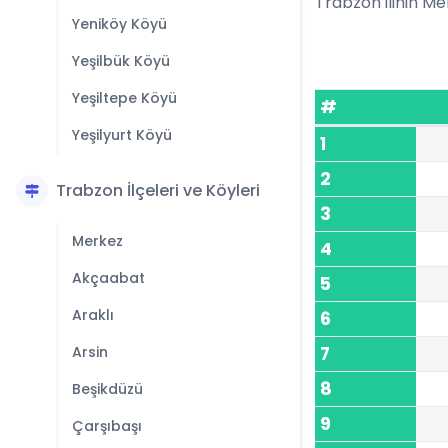
Trabzon ilinin Mer
Yeniköy Köyü
Yeşilbük Köyü
Yeşiltepe Köyü
#
Yeşilyurt Köyü
1
2
Trabzon İlçeleri ve Köyleri
3
Merkez
4
Akçaabat
5
Araklı
6
Arsin
7
8
Beşikdüzü
9
Çarşıbaşı