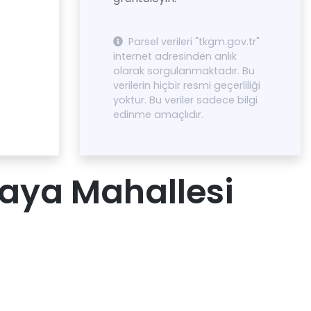
Parsel verileri "tkgm.gov.tr"
internet adresinden anlık
olarak sorgulanmaktadır. Bu
verilerin hiçbir resmi geçerliliği
yoktur. Bu veriler sadece bilgi
edinme amaçlıdır.
aya Mahallesi
.