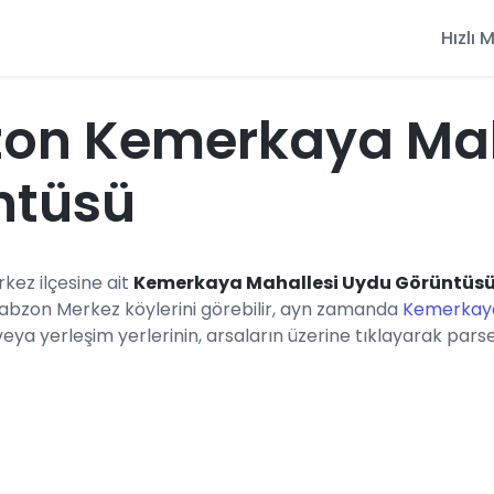
Hızlı
zon Kemerkaya Mah
ntüsü
rkez ilçesine ait
Kemerkaya Mahallesi Uydu Görüntüs
rabzon Merkez köylerini görebilir, ayn zamanda
Kemerkaya
a yerleşim yerlerinin, arsaların üzerine tıklayarak parsel b