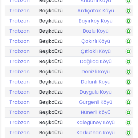
Trabzon
Beşikdüzü
Anbarlı Köyü
Trabzon
Beşikdüzü
Ardıçatak Köyü
Trabzon
Beşikdüzü
Bayırköy Köyü
Trabzon
Beşikdüzü
Bozlu Köyü
Trabzon
Beşikdüzü
Çakırlı Köyü
Trabzon
Beşikdüzü
Çıtlaklı Köyü
Trabzon
Beşikdüzü
Dağlıca Köyü
Trabzon
Beşikdüzü
Denizli Köyü
Trabzon
Beşikdüzü
Dolanlı Köyü
Trabzon
Beşikdüzü
Duygulu Köyü
Trabzon
Beşikdüzü
Gürgenli Köyü
Trabzon
Beşikdüzü
Hünerli Köyü
Trabzon
Beşikdüzü
Kalegüney Köyü
Trabzon
Beşikdüzü
Korkuthan Köyü