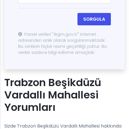
SORGULA
Parsel verileri "tkgm.gov.tr" internet
adresinden anlık olarak sorgulanmaktadır.
Bu verilerin hiçbir resmi geçerliliği yoktur. Bu
veriler sadece bilgi edinme amaçlıdır.
Trabzon Beşikdüzü
Vardallı Mahallesi
Yorumları
Sizde Trabzon Beşikdüzü Vardallı Mahallesi hakkında