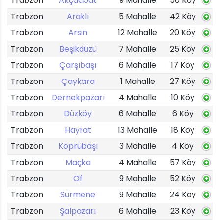
Trabzon
Akçaabat
9 Mahalle
50 Köy
Trabzon
Araklı
5 Mahalle
42 Köy
Trabzon
Arsin
12 Mahalle
20 Köy
Trabzon
Beşikdüzü
7 Mahalle
25 Köy
Trabzon
Çarşıbaşı
6 Mahalle
17 Köy
Trabzon
Çaykara
1 Mahalle
27 Köy
Trabzon
Dernekpazarı
4 Mahalle
10 Köy
Trabzon
Düzköy
6 Mahalle
6 Köy
Trabzon
Hayrat
13 Mahalle
18 Köy
Trabzon
Köprübaşı
3 Mahalle
4 Köy
Trabzon
Maçka
4 Mahalle
57 Köy
Trabzon
Of
9 Mahalle
52 Köy
Trabzon
Sürmene
9 Mahalle
24 Köy
Trabzon
Şalpazarı
6 Mahalle
23 Köy